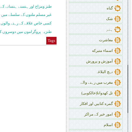
طنز ومزاح اور ہنسنے ہنسانے کے 
گناه
غیر مسلم ملتوں کے سلسلے میں 
شک
کسی خاص علاقے کے رہنے والوں 
ہنر
طنزیہ پروگراموں میں دوسروں کا 
معاشرت
Tags
اسماء متبرکه
آموزش و پرورش
نہج البلاغہ
مغرب میں رہنے والے
تل کهدوانا(خالکوبی)
گمره کتابیں اور افکار
امور خیر کے مراکز
اسلام