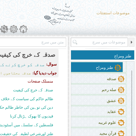
انٹرنیٹ
ٹیلی ویژن
موضوعات استفتئات
ڈش انٹینا
خبر
مطبوعات
صدقہ کے خرچ کی کیفی
طنز ومزاح
تجارتی اشتهار
سوال:
صدقہ کو خرچ کرنے کے
طنز ومزاح
جواب دیدیا گیا:
صدقہ محتاجوں او
صدقه
منسلک صفحات
صله رحم
صدقہ کے خرچ کی کیفیت
ظالم حاکم کی سیاست کے خلاف آ
عشق
دین کی توہین کی خاطر ظالم حکو
عقاید
قیدیوں کا بھوک ہڑتال کرنا
علوم غریبه
فلسطین کے سلسلے میں آسٹودینٹ
قرآن مجید
طنز اورشرعی لطیفہ کی حقیقت