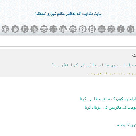
ت
 سلسلے میں جناب عالی کی کیا نظر ہے؟
ر ضروتمندوں کا حق ہے ۔
رام وسکون کے ساتھ مظاہرہ کرنا
مت کے ملازمین کی ہڑتال کرنا
وں کا وظیفہ