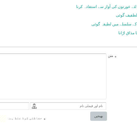
لئے عورتوں کی آواز سے استفادہ کرنا
لطفیف گوئی
کے سلسلے میں لطیفہ گوئی
مذاق اڑانا
متن
*
بھیجیں
حفاظتی کوڈ غلط ہے.
*