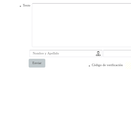
Texto
*
Enviar
Código de verificación
*