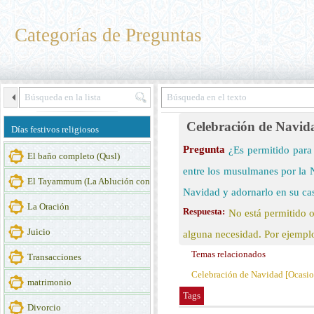
Categorías de Preguntas
Celebración de Navida
Días festivos religiosos
Pregunta
¿Es permitido para 
El baño completo (Qusl)
entre los musulmanes por la 
El Tayammum (La Ablución con tierra)
Navidad y adornarlo en su ca
La Oración
Respuesta:
No está permitido o
Juicio
alguna necesidad. Por ejemplo
Temas relacionados
Transacciones
Celebración de Navidad [Ocasion
matrimonio
Tags
Divorcio