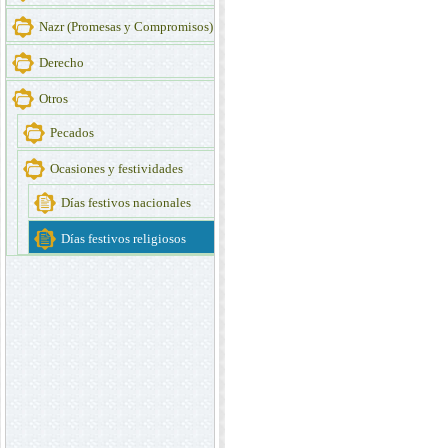
Nazr (Promesas y Compromisos)
Derecho
Otros
Pecados
Ocasiones y festividades
Días festivos nacionales
Días festivos religiosos