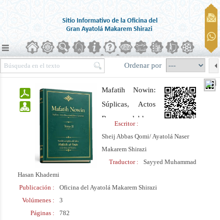
Ordenar por
Mafatih Nowin:
Súplicas, Actos
Recomendables
Escritor :
y Letanías.
Sheij Abbas Qomi/ Ayatolá Naser
Versión completa
Makarem Shirazi
del libro
Traductor :
Sayyed Muhammad
Hasan Khademi
“Mafātīḥ
Publicación :
Oficina del Ayatolá Makarem Shirazi
al‑Yinān” (Las
Volúmenes :
3
Llaves del
Páginas :
782
Paraíso) Editado