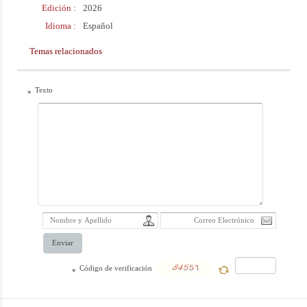
Edición :
2026
bajo la
Idioma :
Español
supervisión del
Temas relacionados
Ayatolá Naser
Makarem Shirazi
Texto
*
Enviar
Código de verificación
*