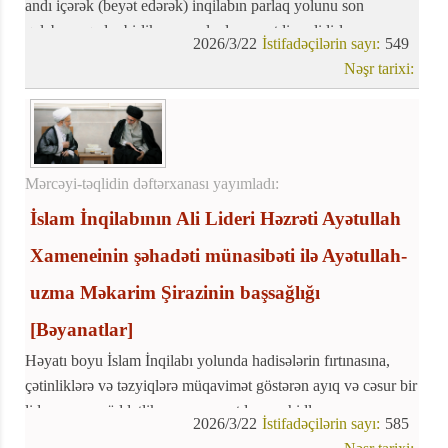
andı içərək (beyət edərək) inqilabın parlaq yolunu son
qələbəyə qədər birlik və əzmlə davam etdirməlidirlər.
2026/3/22
İstifadəçilərin sayı:
549
Nəşr tarixi:
Mərcəyi-təqlidin dəftərxanası yayımladı:
İslam İnqilabının Ali Lideri Həzrəti Ayətullah
Xameneinin şəhadəti münasibəti ilə Ayətullah-
uzma Məkarim Şirazinin başsağlığı
[Bəyanatlar]
Həyatı boyu İslam İnqilabı yolunda hadisələrin fırtınasına,
çətinliklərə və təzyiqlərə müqavimət göstərən ayıq və cəsur bir
lider, uzun müddətlik arzusuna çatdı və şəhidlər sırasına
2026/3/22
İstifadəçilərin sayı:
585
qoşuldu