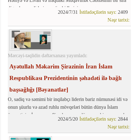
Həniyə və Livan və İraqdakı Müqavimət Cəbhəsinin bir sıra
digər komandirləri və mücahidlərinin qorxaqcasına
2024/7/31
İstifadəçilərin sayı:
2409
öldürülməsi və şəhadət xəbəri təəssüfedici bir xəbər oldu
Nəşr tarixi:
Mərcəyi-təqlidin dəftərxanası yayımladı:
Ayətullah Məkarim Şirazinin İran İslam
Respublikası Prezidentinin şəhadəti ilə bağlı
başsağlığı
[Bəyanatlar]
O, sadiq və səmimi bir inqilabçı liderin bariz nümunəsi idi və
onun şüurlu və azad ruhlu mövqeləri bütün dünya İslam
ümmətinin, İranın şərəfli xalqının və dünyanın bir çox məzlum
2024/5/20
İstifadəçilərin sayı:
2844
insanlarının şərəf və iftixar mənbəyinə çevrildi.
Nəşr tarixi: