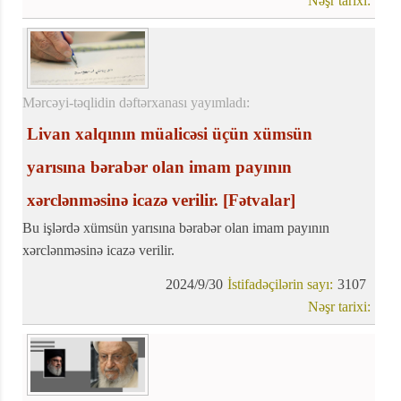
Nəşr tarixi:
Mərcəyi-təqlidin dəftərxanası yayımladı:
Livan xalqının müalicəsi üçün xümsün
yarısına bərabər olan imam payının
xərclənməsinə icazə verilir.
[Fətvalar]
Bu işlərdə xümsün yarısına bərabər olan imam payının
xərclənməsinə icazə verilir.
2024/9/30
İstifadəçilərin sayı:
3107
Nəşr tarixi: