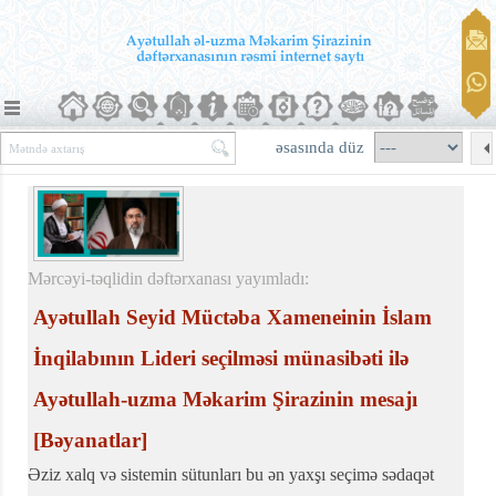
əsasında düz
Mərcəyi-təqlidin dəftərxanası yayımladı:
Ayətullah Seyid Müctəba Xameneinin İslam
İnqilabının Lideri seçilməsi münasibəti ilə
Ayətullah-uzma Məkarim Şirazinin mesajı
[Bəyanatlar]
Əziz xalq və sistemin sütunları bu ən yaxşı seçimə sədaqət