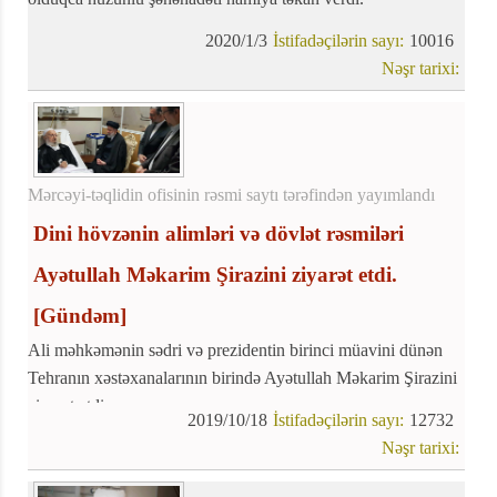
2020/1/3
İstifadəçilərin sayı:
10016
Nəşr tarixi:
Mərcəyi-təqlidin ofisinin rəsmi saytı tərəfindən yayımlandı
Dini hövzənin alimləri və dövlət rəsmiləri
Ayətullah Məkarim Şirazini ziyarət etdi.
[Gündəm]
Ali məhkəmənin sədri və prezidentin birinci müavini dünən
Tehranın xəstəxanalarının birində Ayətullah Məkarim Şirazini
ziyarət etdi.
2019/10/18
İstifadəçilərin sayı:
12732
Nəşr tarixi: