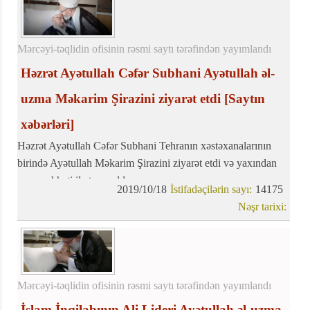
Mərcəyi-təqlidin ofisinin rəsmi saytı tərəfindən yayımlandı
Həzrət Ayətullah Cəfər Subhani Ayətullah əl-
uzma Məkarim Şirazini ziyarət etdi
[Saytın
xəbərləri]
Həzrət Ayətullah Cəfər Subhani Tehranın xəstəxanalarının
birində Ayətullah Məkarim Şirazini ziyarət etdi və yaxından
onun səhhəti ilə tanış oldu.
2019/10/18
İstifadəçilərin sayı:
14175
Nəşr tarixi:
Mərcəyi-təqlidin ofisinin rəsmi saytı tərəfindən yayımlandı
İslam İnqilabının Ali Lideri Ayətullah əl-uzma