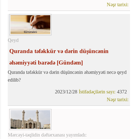
kədər və ağrıya səbəb olub
Nəşr tarixi:
Qeyd
Quranda təfəkkür və dərin düşüncənin
əhəmiyyəti barədə
[Gündəm]
Quranda təfəkkür və dərin düşüncənin əhəmiyyəti necə qeyd
edilib?
2023/12/28
İstifadəçilərin sayı:
4372
Nəşr tarixi:
Mərcəyi-təqlidin dəftərxanası yayımladı: