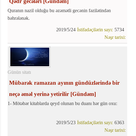
Qədr gecələri
[Gündəm]
Quranın nazil olduğu bu əzəmətli gecənin fəzilətindən
bəhrələnək.
2019/5/24
İstifadəçilərin sayı:
5734
Nəşr tarixi:
Günün sitatı
Mübarək ramazan ayının gündüzlərində bir
neçə əməl yerinə yetirilir
[Gündəm]
1- Mötəbər kitablarda qeyd olunan bu duanı hər gün oxu:
2019/5/23
İstifadəçilərin sayı:
6363
Nəşr tarixi: