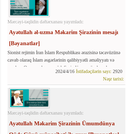
Mərcəyi-təqlidin dəftərxanası yayımladı:
Ayətullah əl-uzma Məkarim Şirazinin mesajı
[Bəyanatlar]
Sionist rejimin İran İslam Respublikası ərazisinə təcavüzünə
cavab olaraq İslam əsgərlərinin qalibiyyətli əməliyyatı və
məzlum Qəzzə xalqının müdafiəsi, dünya müsəlmanlarının
2024/4/16
İstifadəçilərin sayı:
2920
qürur, şərəf və məmnunluq mənbəyinə çevrildi.
Nəşr tarixi:
Mərcəyi-təqlidin dəftərxanası yayımladı:
Ayətullah Məkarim Şirazinin Ümumdünya