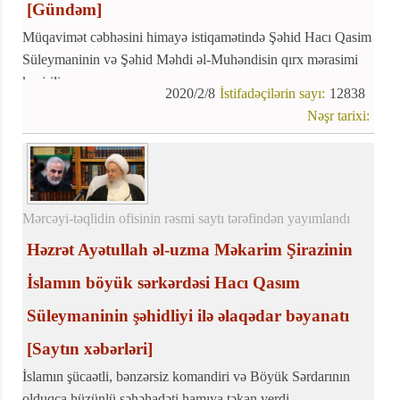
[Gündəm]
Müqavimət cəbhəsini himayə istiqamətində Şəhid Hacı Qasim
Süleymaninin və Şəhid Məhdi əl-Muhəndisin qırx mərasimi
keçirilir.
2020/2/8
İstifadəçilərin sayı:
12838
Nəşr tarixi:
Mərcəyi-təqlidin ofisinin rəsmi saytı tərəfindən yayımlandı
Həzrət Ayətullah əl-uzma Məkarim Şirazinin
İslamın böyük sərkərdəsi Hacı Qasım
Süleymaninin şəhidliyi ilə əlaqədar bəyanatı
[Saytın xəbərləri]
İslamın şücaətli, bənzərsiz komandiri və Böyük Sərdarının
olduqca hüzünlü şəhəhadəti hamıya təkan verdi.