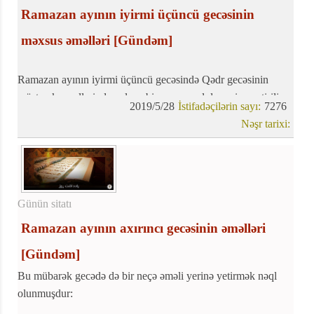
Ramazan ayının iyirmi üçüncü gecəsinin
məxsus əməlləri
[Gündəm]
Ramazan ayının iyirmi üçüncü gecəsində Qədr gecəsinin
müştərək əməllərindən əlavə bir neçə əməl də yerinə yetirilir:
2019/5/28
İstifadəçilərin sayı:
7276
Nəşr tarixi:
Günün sitatı
Ramazan ayının axırıncı gecəsinin əməlləri
[Gündəm]
Bu mübarək gecədə də bir neçə əməli yerinə yetirmək nəql
olunmuşdur: