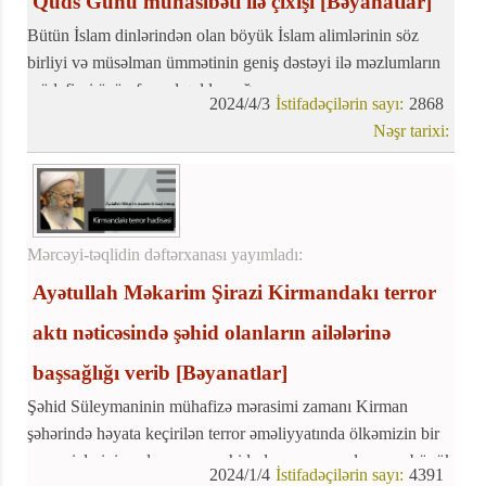
Qüds Günü münasibəti ilə çıxışı
[Bəyanatlar]
Bütün İslam dinlərindən olan böyük İslam alimlərinin söz
birliyi və müsəlman ümmətinin geniş dəstəyi ilə məzlumların
müdafiəsi üçün fəryad qaldırmağı
2024/4/3
İstifadəçilərin sayı:
2868
Nəşr tarixi:
Mərcəyi-təqlidin dəftərxanası yayımladı:
Ayətullah Məkarim Şirazi Kirmandakı terror
aktı nəticəsində şəhid olanların ailələrinə
başsağlığı verib
[Bəyanatlar]
Şəhid Süleymaninin mühafizə mərasimi zamanı Kirman
şəhərində həyata keçirilən terror əməliyyatında ölkəmizin bir
çox əzizlərinin zalımcasına şəhid olması və yaralanması böyük
2024/1/4
İstifadəçilərin sayı:
4391