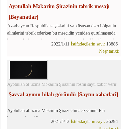
Ayətullah Məkarim Şirazinin təbrik mesajı
[Bəyanatlar]
Azərbaycan Respublikası şiələrini və xüsusən də o bölgənin
alimlərini təbrik edərkən bu məscidin yenidən qurulmasında,
başa çatdırılmasında və açılışında əməyi olan Hər bir məsul
2022/1/11
İstifadəçilərin sayı:
13886
şəxsə təşəkkür etməyi lazım bildik.
Nəşr tarixi:
Ayətullah əl-uzma Məkarim Şirazinin rəsmi saytı xəbər verir
Şəvval ayının hilalı göründü
[Saytın xəbərləri]
Ayətullah əl-uzma Məkarim Şirazi cümə axşamını Fitr
bayramı elan etdi.
2021/5/13
İstifadəçilərin sayı:
26294
Ayətullah Məkarim Şirazi yanında şəvval ayının hilalının
Nəşr tarixi: