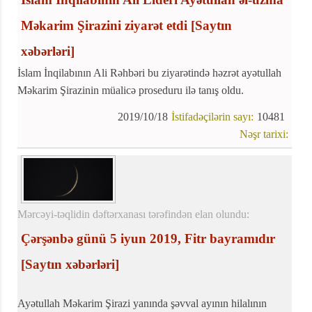
Məkarim Şirazini ziyarət etdi
[Saytın
xəbərləri]
İslam İnqilabının Ali Rəhbəri bu ziyarətində həzrət ayətullah
Məkarim Şirazinin müalicə proseduru ilə tanış oldu.
2019/10/18
İstifadəçilərin sayı:
10481
Nəşr tarixi:
Mərcəyi-təqlidin dəftərxanası tərəfindən elan olundu:
Çərşənbə günü 5 iyun 2019, Fitr bayramıdır
[Saytın xəbərləri]
Ayətullah Məkarim Şirazi yanında şəvval ayının hilalının