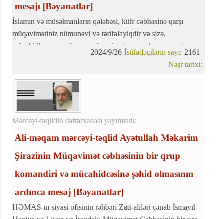
mesajı
[Bəyanatlar]
İslamın və müsəlmanların qələbəsi, küfr cəbhəsinə qarşı
müqavimətiniz nümunəvi və tərifəlayiqdir və sizə,
mücahidlərə və o diyarın müqavimət və məzlum camaatına
2024/9/26
İstifadəçilərin sayı:
2161
verilən vəd ( (وَلَيَنْصُرَنَّ اللهُ مَنْ يَنْصُرُهُ) Allah kömək edənlərə
Nəşr tarixi:
kömək olsun) yerinə yetmişdir
Mərcəyi-təqlidin dəftərxanası yayımladı:
Ali-məqam mərcəyi-təqlid Ayətullah Məkarim
Şirazinin Müqavimət cəbhəsinin bir qrup
komandiri və mücahidcəsinə şəhid olmasının
ardınca mesaj
[Bəyanatlar]
HƏMAS-ın siyasi ofisinin rəhbəri Zati-aliləri cənab İsmayıl