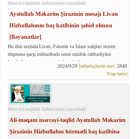
Mərcəyi-təqlidin dəftərxanası yayımladı:
Ayətullah Məkarim Şirazinin mesajı Livan
Hizbullahının baş katibinin şəhid olması
[Bəyanatlar]
Bu illər ərzində Livan, Fələstin və İslam xalqları sionist
düşmənə qarşı müharibədə onun müdrik rəhbərliyinə
borcludur və onun səmimi şücaətini heç vaxt unutmayacaq və
2024/9/29
İstifadəçilərin sayı:
2848
müqavimət bayrağı həmişə uca qalacaq
Nəşr tarixi:
Mərcəyi-təqlidin dəftərxanası yayımladı:
Ali-məqam mərcəyi-təqlid Ayətullah Məkarim
Şirazinin Hizbullahın hörmətli baş katibinə