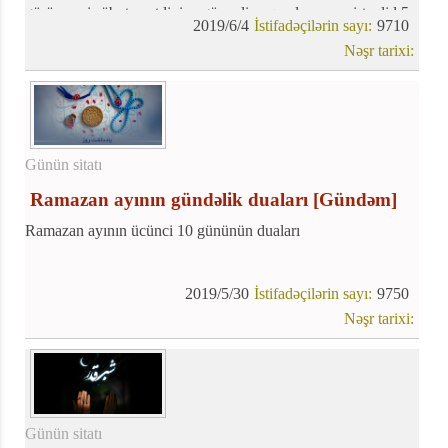
görünməsi sübuta yetdiyinə görə aliməqamlı mərcəyi-təqlid 5
2019/6/4
İstifadəçilərin sayı:
9710
iyun, çərşənbə gününü şəvval ayının biri və Fitr bayramı elan
Nəşr tarixi:
etdi.
Günün sitatı
Ramazan ayının gündəlik duaları
[Gündəm]
Ramazan ayının ücünci 10 gününün duaları
2019/5/30
İstifadəçilərin sayı:
9750
Nəşr tarixi:
Günün sitatı