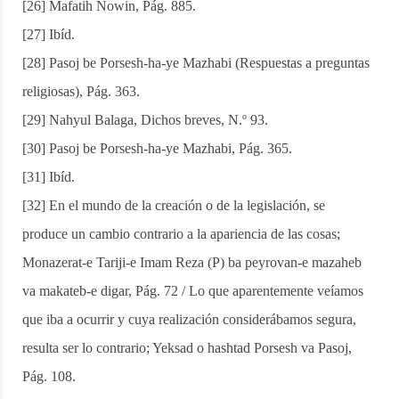
[26] Mafatih Nowin, Pág. 885.
[27] Ibíd.
[28] Pasoj be Porsesh-ha-ye Mazhabi (Respuestas a preguntas
religiosas), Pág. 363.
[29] Nahyul Balaga, Dichos breves, N.º 93.
[30] Pasoj be Porsesh-ha-ye Mazhabi, Pág. 365.
[31] Ibíd.
[32] En el mundo de la creación o de la legislación, se
produce un cambio contrario a la apariencia de las cosas;
Monazerat-e Tariji-e Imam Reza (P) ba peyrovan-e mazaheb
va makateb-e digar, Pág. 72 / Lo que aparentemente veíamos
que iba a ocurrir y cuya realización considerábamos segura,
resulta ser lo contrario; Yeksad o hashtad Porsesh va Pasoj,
Pág. 108.