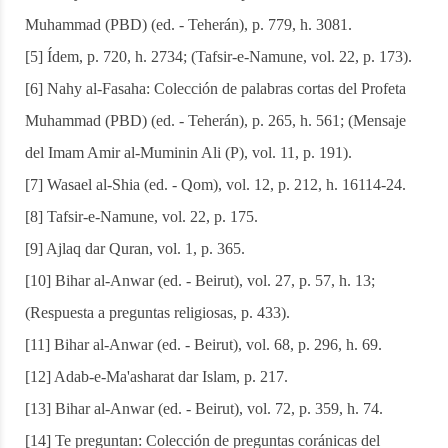
Muhammad (PBD) (ed. - Teherán), p. 779, h. 3081.
[5] Ídem, p. 720, h. 2734; (Tafsir-e-Namune, vol. 22, p. 173).
[6] Nahy al-Fasaha: Colección de palabras cortas del Profeta
Muhammad (PBD) (ed. - Teherán), p. 265, h. 561; (Mensaje
del Imam Amir al-Muminin Ali (P), vol. 11, p. 191).
[7] Wasael al-Shia (ed. - Qom), vol. 12, p. 212, h. 16114-24.
[8] Tafsir-e-Namune, vol. 22, p. 175.
[9] Ajlaq dar Quran, vol. 1, p. 365.
[10] Bihar al-Anwar (ed. - Beirut), vol. 27, p. 57, h. 13;
(Respuesta a preguntas religiosas, p. 433).
[11] Bihar al-Anwar (ed. - Beirut), vol. 68, p. 296, h. 69.
[12] Adab-e-Ma'asharat dar Islam, p. 217.
[13] Bihar al-Anwar (ed. - Beirut), vol. 72, p. 359, h. 74.
[14] Te preguntan: Colección de preguntas coránicas del