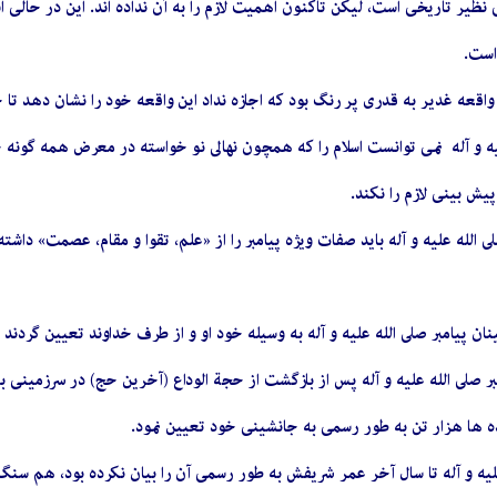
ظیر تاریخی است، لیکن تاکنون اهمیت لازم را به آن نداده اند. این در حالی اس
است.
واقعه غدیر به قدری پر رنگ بود که اجازه نداد این واقعه خود را نشان دهد تا
یه و آله نمى ‏توانست اسلام را که همچون نهالى نو خواسته در معرض همه گونه 
پیش بینى لازم را نکند.
ى الله علیه و آله باید صفات ویژه پیامبر را از «علم، تقوا و مقام، عصمت» دا
ن پیامبر صلى الله علیه و آله به وسیله خود او و از طرف خداوند تعیین گردند 
ر صلى الله علیه و آله پس از بازگشت از حجة الوداع (آخرین حج) در سرزمینى به 
 ده ‏ها هزار تن به طور رسمى به جانشینى خود تعیین نمود.
لیه و آله تا سال آخر عمر شریفش به طور رسمى آن را بیان نکرده بود، هم سنگ و