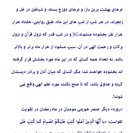
درهاى بهشت برين باز، و درهاى دوزخ بسته، و شياطين در غل و
زنجيرند، در هر شب از شب هاى اين ماه، طبق روايتى، هفتاد هزار
هزار نفر بخشوده مى‏شوند،[٤] و در شب قدر که نزول قرآن و نزول
بركات و رحمت‏ الهى در آن، سبب مى‏شود از هزار ماه‏ برتر و بالاتر
باشد. به تعداد همه كسانى كه در اين ماه مورد بخشش قرار گرفته
‏اند بخشوده خواهند شد؛ مگر كسانى كه ميان آنان و برادر دينى‏شان
كينه و عداوتى باشد، كه تا صلح نكنند مورد عفو الهى واقع نمى
شوند!.
«روزه» دیگر عنصر هویتی مومنان در ماه رمضان در تقویت
تقواست: «يا أَيُّهَا الَّذِينَ آمَنُوا كُتِبَ‏ عَلَيْكُمُ‏ الصِّيامُ‏ كَما كُتِبَ عَلَى