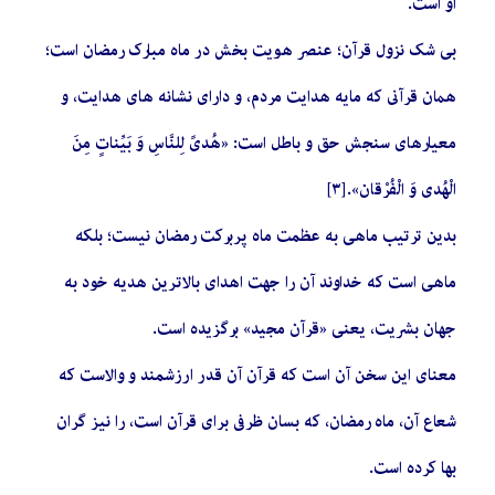
او است.
بی شک نزول قرآن؛ عنصر هویت بخش در ماه مبارک رمضان است؛
همان قرآنى كه مايه هدايت مردم، و داراى نشانه ‏هاى هدايت، و
معيارهاى سنجش حق و باطل است: «هُدىً‏ لِلنَّاسِ‏ وَ بَيِّناتٍ‏ مِنَ‏
الْهُدى‏ وَ الْفُرْقان‏».[٣]
بدین ترتیب ماهى به عظمت ماه پربركت رمضان نيست؛ بلکه
ماهى است كه خداوند آن را جهت اهداى بالاترين هديه خود به
جهان بشريت، يعنى «قرآن مجيد» برگزيده است.
معناى اين سخن آن است كه قرآن آن قدر ارزشمند و والاست كه
شعاع آن، ماه رمضان، كه بسان ظرفى براى قرآن است، را نيز گران
بها كرده است.