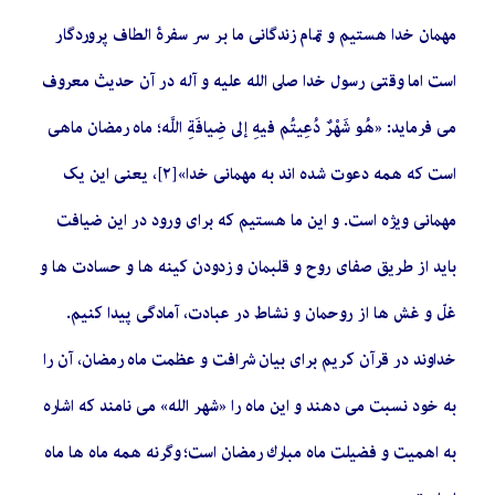
مهمان خدا هستیم و تمام زندگانی ما بر سر سفرۀ الطاف پروردگار
است اما وقتی رسول خدا صلى الله عليه و آله در آن حدیث معروف
می فرماید: «هُو شَهْرٌ دُعِيتُم فيهِ إلى‏ ضِيافَةِ اللَّه‏؛ ماه رمضان ماهی
است که همه دعوت شده اند به مهمانی خدا»[٢]، یعنی این یک
مهمانی ویژه است. و اين ما هستيم كه براى ورود در اين ضيافت
باید از طریق صفای روح و قلبمان و زدودن كينه ‏ها و حسادت‏ ها و
غلّ و غش ‏ها از روحمان و نشاط در عبادت، آمادگى پيدا كنيم.
خداوند در قرآن کریم برای بیان شرافت و عظمت ماه رمضان، آن را
به خود نسبت می دهند و این ماه‏ را «شهر الله» مى ‏نامند که اشاره
به اهميت و فضیلت ماه مبارك رمضان‏ است؛ وگرنه همه ماه ‏ها ماه