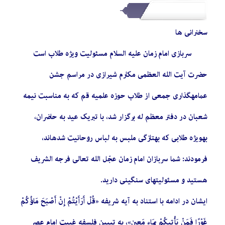
سخنرانی ها
سربازی امام زمان علیه السلام مسئولیت ویژه طلاب است
حضرت آیت الله العظمی مکارم شیرازی در مراسم جشن
عمامهگذاری جمعی از طلاب حوزه علمیه قم که به مناسبت نیمه
شعبان در دفتر معظم له برگزار شد، با تبریک عید به حاضران،
بهویژه طلابی که بهتازگی ملبس به لباس روحانیت شدهاند،
فرمودند: شما سربازان امام زمان عجّل الله تعالی فرجه الشریف
هستید و مسئولیتهای سنگینی دارید.
ایشان در ادامه با استناد به آیه شریفه «قُلْ أَرَأَيْتُمْ إِنْ أَصْبَحَ مَاؤُكُمْ
غَوْرًا فَمَنْ يَأْتِيكُمْ بِمَاءٍ مَعِينٍ»، به تبیین فلسفه غیبت امام عصر