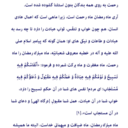
رحمت‏ به روى همه بندگان بدون استثنا گشوده شده است.
آری ماه رمضان ماه رحمت است، زيرا ماهى است كه اعمال عادى
انسان، هم چون خواب و تنفّس، ثواب عبادت را دارد تا چه رسد به
عبادات و طاعات و نيكى هاى او؛ همان گونه که پيامبر اسلام صلى
الله عليه و آله در خطبه معروف شعبانيّه، ماه مبارك رمضان‏ را ماه
رحمت‏، ماه مغفرت و ماه بركت شمرده و فرمود: «أَنْفَاسُكُمْ‏ فِيهِ‏
تَسْبِيحٌ‏ وَ نَوْمُكُمْ فِيهِ عِبَادَةٌ وَ عَمَلُكُمْ فِيهِ مَقْبُولٌ وَ دُعَاؤُكُمْ فِيهِ
مُسْتَجَاب؛ اى مردم! نفس‏ هاى شما در آن حكم تسبيح را دارد،
خواب شما در آن عبادت، عمل شما مقبولِ [درگاه الهى] و دعاى شما
در آن مستجاب است».[١]
ماه مبارك رمضان، ماه ضيافت‏ و ميهمانى خداست، البته ما همیشه