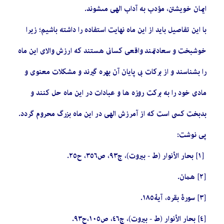
ايمان خويشتن، مؤدب به آداب الهى مى‏شوند.
با این تفاصیل باید از این ماه نهایت استفاده را داشته باشيم؛ زیرا
خوشبخت و سعادتمند واقعی كسانى هستند كه ارزش والاى اين ماه
را بشناسند و از بركات بى‏ پايان آن بهره گيرند و مشكلات معنوى و
مادى خود را به بركت روزه‏ ها و عبادات در اين ماه حل كنند و
بدبخت كسى است كه از آمرزش الهى در اين ماه بزرگ محروم گردد.
پی نوشت:
[١] بحار الأنوار (ط - بيروت)، ج‏٩٣، ص٣٥٦، ح٢٥.
[٢] همان.
[٣] سورۀ بقره، آیۀ١٨٥.
[٤] بحار الأنوار (ط - بيروت)، ج‏٤٦، ص١٠٥،ح٩٣.