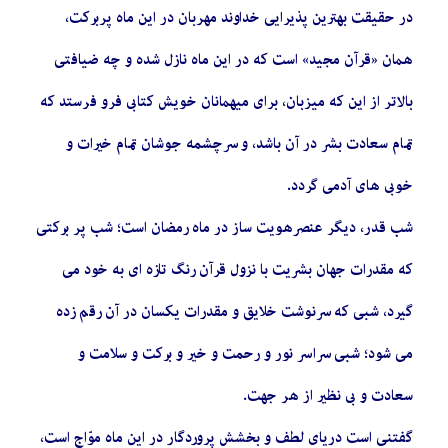
در حقیقت بهترين پذيرايى خداوند مهربان در اين ماه پربركت،
همان «قرآن مجيد» است كه در اين ماه نازل شده و چه ضيافتى
بالاتر از اين كه ميزبان، براى ميهمانان خويش كتابى فرو فرستد كه
تمام سعادت بشر در آن باشد، و سرچشمه جوشان تمام خيرات و
خوبي هاى آدمى گردد.
شب قدر، دیگر عنصرهویت ساز در ماه رمضان است؛ شب پر بركتى
كه مقدرات جهان بشريت با نزول قرآن رنگ تازه ‏اى به خود می
گیرد، شبى كه سرنوشت خلايق و مقدرات يكسان در آن رقم زده
مى‏ شود؛ شبى سراسر نور و رحمت و خير و بركت و سلامت و
سعادت و بى نظير از هر جهت.
گفتنی است درياى لطف و بخشش پروردگار در اين ماه موّاج است،