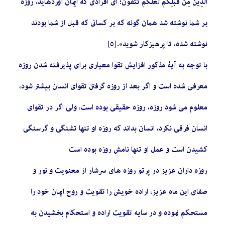
الَّذِينَ مِنْ قَبْلِكُمْ لَعَلَّكُمْ تَتَّقُون‏؛ اى افرادى كه ايمان آورده‏ايد، روزه
بر شما نوشته شد همان گونه كه بر كسانى كه قبل از شما بودند
نوشته شده، تا پرهيزكار شويد».[٥]
با توجه به آیۀ مذکور افزایش تقوا معیاری برای پذیرفته شدن روزه
معرفی شده است و اگر بعد از روزه گرفتن تقوای انسان بیشتر شود،
معلوم می شود روزه، روزه حقیقی بوده است، ولی اگر در تقوای
انسان فرقی نکرد، انسان بداند که روزه او تنها تشنگی و گرسنگی
کشیدن است و عمل او تنها نامش روزه بوده است
روزه داران عزيز در پرتو روزه ‏هاى سرشار از معنويت و نور و
صفاى اين ماه عزيز، اراده خويش را تقويت و روح ايمان خود را
مستحكم نموده و در سايه تقويت اراده و استحكام بخشيدن به