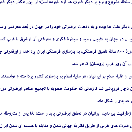
 و سلطۀ مشروع و نرم بر دیگر قدرت ها گره خورده است؛ از این رهگذر دیگر 
ی دیگر ملت ها بوده و به دفعات ابرقدرتی خود را در جهان در بُعد معرفتی و س
ایران در جهان به تثبیت رسید و سیطرۀ فکری و معرفتی آن از شرق تا غرب گس
بعد از هخامنشیان، ایرانیان در دورۀ ٨٠٠ سالۀ تلفیق فرهنگی، به بازسازی فرهنگی ایران
درت آن روز غرب [رومیان] ظاهر شد.
از غلبۀ اسلام بر ایرانیان، در سایۀ اسلام بر بازسازی کشور پرداخته و توانستند
ان دچار فروپاشی شد تا زمانی که حکومت صفویه با تجمیع عناصر ابرقدرتی دور
 جدیدی را شکل داد.
رفیت بی بدیل ایرانیان در تحقق ابرقدرتی پایدار است؛ لذا پس از مشروطۀ انگل
شی قدرت های غربی از طریق نظریۀ جهانی شدن و مقابله با هسته ای شدن ایرا