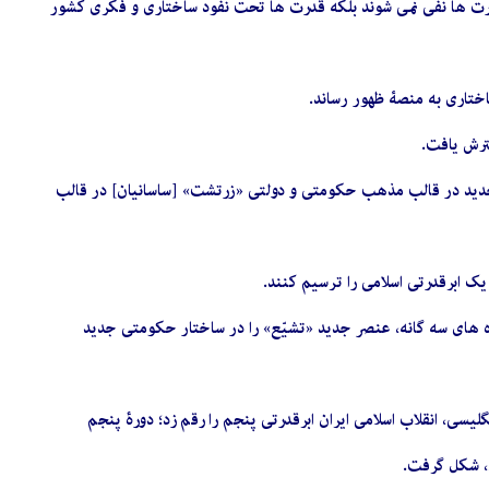
قدرت ها نفی نمی شوند بلکه قدرت ها تحت نفود ساختاری و فکری کشور
اختاری به منصۀ ظهور رساند.
ترش یافت.
 پرداخته و ابرقدرتی جدید در قالب مذهب حکومتی و دولتی «زرتشت» [ساسانیان] در قالب
 یک ابرقدرتی اسلامی را ترسیم کنند.
ه های سه گانه، عنصر جدید «تشیّع» را در ساختار حکومتی جدید
یسی، انقلاب اسلامی ایران ابرقدرتی پنجم را رقم زد؛ دورۀ پنجم
ن، شکل گرفت.