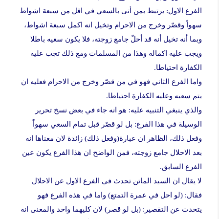
الفرع الاول: يرتبط بمن أتى بالسعي في اقل من سبعة اشواط
سهواً وقصّر وخرج من الاحرام وتخيل انه اكمل سبعة اشواط،
وبما أنه تخیل أنه قد أحلّ جامع زوجته، فلا يكون سعيه باطلا
ويجب عليه اكماله وهذا من المسلمات ومع ذلك تجب عليه
الكفارة احتیاطا.
واما الفرع الثاني فهو في من قصّر وخرج من الاحرام فعلیه ان
يتم سعيه وعليه الكفارة احتیاطا.
والذي ينبغي التنبيه عليه: هو انه جاء في بعض نسخ تحرير
الوسيلة في هذا الفرع: بل لو قصّر قبل تمام السعي سهواً
وفعل ذلك، الظاهر ان عبارة(وفعل ذلك) زائدة لان معناها انه
بعد الاحلال جامع زوجته، فمن الواضح ان هذا الفرع يكون عين
الفرع السابق.
لا يقال ان السيد الماتن تحدث في الفرع الاول عن الاحلال
فقال: (لو احل في عمرة التمتع) واما في هذه الفرع فهو
يتحدث عن التقصير: (بل لو قصر) لان كليهما واحد والمعنى انه