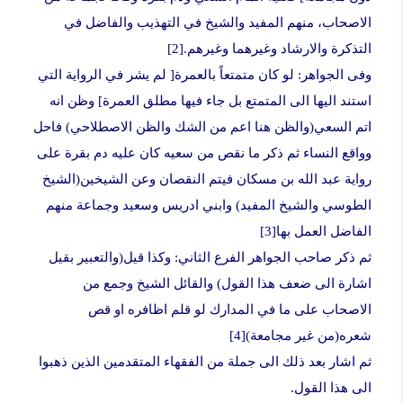
الاصحاب، منهم المفيد والشيخ في التهذيب والفاضل في
التذكرة والارشاد وغيرهما وغيرهم.[2]
وفی الجواهر: لو كان متمتعاً بالعمرة[ لم يشر في الرواية التي
استند اليها الى المتمتع بل جاء فيها مطلق العمرة] وظن انه
اتم السعي(والظن هنا اعم من الشك والظن الاصطلاحي) فاحل
وواقع النساء ثم ذكر ما نقص من سعيه كان عليه دم بقرة على
رواية عبد الله بن مسكان فيتم النقصان وعن الشيخين(الشيخ
الطوسي والشيخ المفيد) وابني ادريس وسعيد وجماعة منهم
الفاضل العمل بها[3]
ثم ذكر صاحب الجواهر الفرع الثاني: وكذا قيل(والتعبير بقيل
اشارة الى ضعف هذا القول) والقائل الشيخ وجمع من
الاصحاب على ما في المدارك لو قلم اظافره او قص
شعره(من غير مجامعة)[4]
ثم اشار بعد ذلك الى جملة من الفقهاء المتقدمين الذين ذهبوا
الى هذا القول.