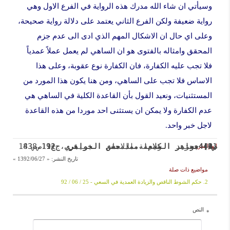
وسيأتي ان شاء الله مدرك هذه الرواية في الفرع الاول وهي
رواية ضعيفة ولكن الفرع الثاني يعتمد على دلالة رواية صحيحة،
وعلى اي حال ان الاشكال المهم الذي ادى الى عدم جزم
المحقق وامثاله بالفتوى هو ان الساهي لم يعمل عملاً عمدياً
فلا تجب عليه الكفارة، فان الكفارة نوع عقوبة، وعلى هذا
الاساس فلا تجب علی الساهي، ومن هنا یکون هذا المورد من
المستثنيات، ونعید القول بأن القاعدة الكلية في الساهي هي
عدم الكفارة ولا يمكن ان يستثنى احد موردا من هذه القاعدة
لاجل خبر واحد.

[1] تحرير الوسيلة، الامام الخميني، ج1، ص438
[2] مستند الشيعة، المحقق النراقي، ج12، ص183
[3] جواهر الكلام، ممد حسن الجواهري، ج19، ص440.
[4] جواهر الكلام، ممد حسن الجواهري، ج19، ص441. 
    
الهوامش:
تاريخ النشر:
« 1392/06/27 »
مواضيع ذات صلة
2. حکم الشوط الناقص والزيادة العمدية في السعي - 25 / 06 / 92
النص
*