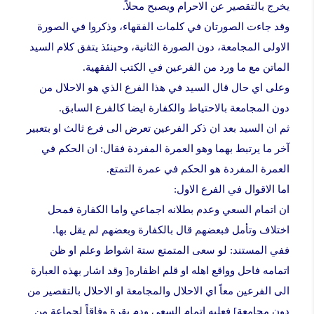
يخرج بالتقصير عن الاحرام ويصبح محلاً.
وقد جاءت الصورتان في كلمات الفقهاء، وذكروا في الصورة
الاولى المجامعة، دون الصورة الثانية، وحینئذ یتفق كلام السيد
الماتن مع ما ورد من الفرعين في الكتب الفقهية.
وعلى اي حال قال السيد في هذا الفرع الذي هو الاحلال من
دون المجامعة بالاحتياط والكفارة ایضا كالفرع السابق.
ثم ان السيد بعد ان ذكر الفرعين تعرض الى فرع ثالث او بتعبير
آخر ما یرتبط بهما وهو العمرة المفردة فقال: ان الحكم في
العمرة المفردة هو الحكم في عمرة التمتع.
اما الاقوال في الفرع الاول:
ان اتمام السعي وعدم بطلانه اجماعي واما الكفارة فمحل
اختلاف وتأمل فبعضهم قال بالكفارة وبعضهم لم يقل بها.
ففي المستند: لو سعى المتمتع ستة اشواط وعلم او ظن
اتمامه فاحل وواقع اهله او قلم اظفاره[ وقد اشار بهذه العبارة
الى الفرعين معاً اي الاحلال والمجامعة او الاحلال بالتقصير من
دون مجامعة] فعليه اتمام السعي ودم بقرة وفاقاً لجماعة من