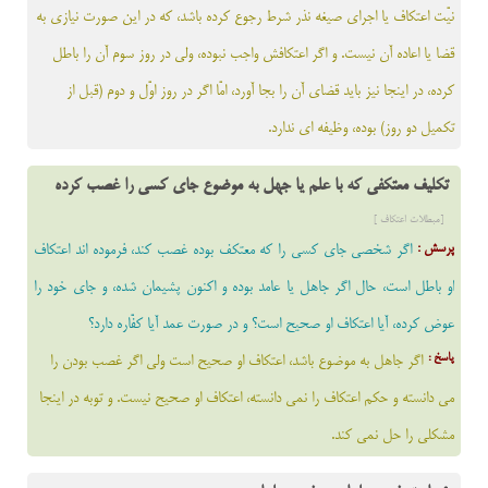
نيّت اعتكاف يا اجراى صيغه نذر شرط رجوع كرده باشد، كه در اين صورت نيازى به
قضا يا اعاده آن نيست. و اگر اعتكافش واجب نبوده، ولى در روز سوم آن را باطل
كرده، در اينجا نيز بايد قضاى آن را بجا آورد، امّا اگر در روز اوّل و دوم (قبل از
تكميل دو روز) بوده، وظيفه اى ندارد.
تکلیف معتکفی که با علم یا جهل به موضوع جای کسی را غصب کرده
[مبطلات اعتکاف ]
پرسش :
اگر شخصى جاى كسى را كه معتكف بوده غصب كند، فرموده اند اعتكاف
او باطل است، حال اگر جاهل يا عامد بوده و اكنون پشيمان شده، و جاى خود را
عوض كرده، آيا اعتكاف او صحيح است؟ و در صورت عمد آيا كفّاره دارد؟
پاسخ :
اگر جاهل به موضوع باشد، اعتكاف او صحيح است ولى اگر غصب بودن را
مى دانسته و حكم اعتكاف را نمى دانسته، اعتكاف او صحيح نيست. و توبه در اينجا
مشكلى را حل نمى كند.