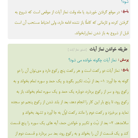
شود؟
پاسخ :
در موقع گرفتن خورشيد يا ماه وقت نماز آيات از موقعى است كه شروع به
گرفتن كرده و تازمانى كه كاملًا باز نشده ادامه دارد، ولى احتياط مستحب آن است
قبل از شروع به باز شدن نمازرابخواند.
طریقه خواندن نماز آیات
[دستور نماز آیات ]
پرسش :
نماز آیات چگونه خوانده می شود؟
پاسخ :
نماز آيات دو ركعت است و هر ركعت پنج ركوع دارد و مى‏توان آن را دو
گونه به جا آورد: 1- بعد از نيّت، تكبير بگويد و يك حمد و سوره تمام بخواند و به
ركوع رود و سر از ركوع بردارد، دوباره يك حمد و يك سوره تمام بخواند، باز به
ركوع رود، تا پنج بار اين كار را انجام دهد، بعد از بلند شدن از ركوع پنجم دو سجده
نمايد و برخيزد و ركعت دوم را مانند ركعت اوّل به جا آورد و تشهد بخواند و
سلام‏دهد. 2- بعد از نيّت و تكبير و خواندن حمد، آيه ‏هاى يك سوره را پنج قسمت
كند و يك قسمت از آن را بخواند و به ركوع رود، بعد سر بردارد و قسمت دوم از