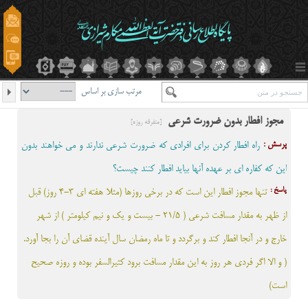
مرتب سازی بر اساس
مجوز افطار بدون ضرورت شرعی
[متفرقه روزه]
پرسش :
راه افطار کردن برای افرادی که ضرورت شرعی ندارند و می خواهند بدون
این که کفاره ای بر عهده آنها بیاید افطار کنند چیست؟
پاسخ :
تنها مجوز افطار اين است که در برخي روزها (مثلا هفته اي 3-4 روز) قبل
از ظهر به مقدار مسافت شرعي ( 21/5 - بیست و یک و نیم کیلومتر ) از شهر
خارج و در آنجا افطار کند و برگردد و تا ماه رمضان سال آينده قضاي آن را بجا آورد.
( و الا اگر فردی هر روز به این مقدار مسافت برود کثیرالسفر بوده و روزه صحیح
است)