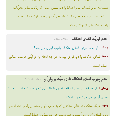
شب،البته سایر تمتعات بنابر احتیاط واجب مبطل است. 3. ارتكاب ساير محرّماتِ
اعتكاف نظير خريد و فروش و استشمام عطريّات و بوهاى خوش، بنابر احتياط
واجب، بلكه خالى از قوّت نيست.
عدم فوریّت قضای اعتکاف
[مبطلات اعتکاف ]
پرسش :
آیا به جا آوردن قضای اعتکاف، واجب فوری می باشد؟
پاسخ :
قضاى اعتكاف، واجب فورى نيست؛ هر چند انجام آن در اوّلين فرصت مطابق
احتياط است.
عدم وجوب قضای اعتکاف نذری میّت بر ولیّ او
[مبطلات اعتکاف ]
پرسش :
اگر معتکف در حین اعتکاف نذری یا مانند آن که واجب شده است بمیرد؛
قضای آن بر ولیّ میّت واجب است؟
پاسخ :
هرگاه معتكف در اثناى اعتكافى كه به سبب نذر يا مانند آن واجب شده از دنيا
برود، قضاى آن بر ولىّ ميّت واجب نيست هر چند مطابق احتياط است.