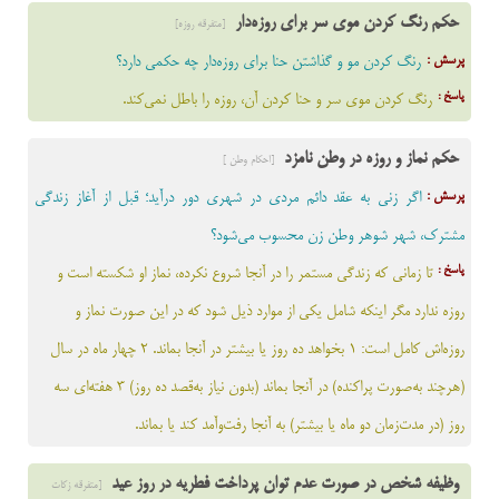
حکم رنگ کردن موی سر برای روزه‌دار
[متفرقه روزه]
پرسش :
رنگ کردن مو و گذاشتن حنا برای روزه‌دار چه حکمی دارد؟
پاسخ :
رنگ کردن موي سر و حنا کردن آن، روزه را باطل نمی‌کند.
حکم نماز و روزه در وطن نامزد
[احکام وطن ]
پرسش :
اگر زنی به عقد دائم مردی در شهری دور درآید؛ قبل از آغاز زندگى
مشترک، شهر شوهر وطن زن محسوب می‌شود؟
پاسخ :
تا زماني که زندگي مستمر را در آنجا شروع نکرده، نماز او شکسته است و
روزه ندارد مگر اینکه شامل يکي از موارد ذیل شود که در اين صورت نماز و
روزه‌اش کامل است: 1 بخواهد ده روز يا بيشتر در آنجا بماند. 2 چهار ماه در سال
(هرچند به‌صورت پراکنده) در آنجا بماند (بدون نياز به‌قصد ده روز) 3 هفته‌ای سه
روز (در مدت‌زمان دو ماه يا بيشتر) به آنجا رفت‌وآمد کند يا بماند.
وظیفه شخص در صورت عدم توان پرداخت فطریه در روز عید
[متفرقه زکات