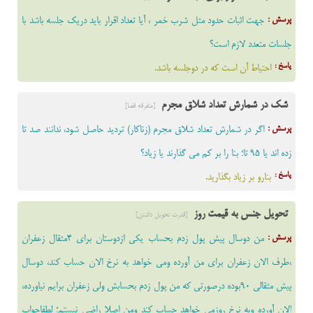
پرسش :
جهت اثبات حدود مثل شرب خمر ، آیا تعداد اقرار باید دریک جلسه باشد با
جلسات متعدد لازم است؟
پاسخ :
احتیاط آن است که در دوجلسه باشد.
شک در شمارش تعداد شلاق مجرم
[متفرقه قضا]
پرسش :
اگر در شمارش تعداد شلاق مجرم (زناکار) تردید حاصل شود، ندانند صد تا
زده اند یا 95 تا؛ بنا را بر کم می گذارند یا زیاد؟
پاسخ :
بنارو بر زیاد بگذارید.
تحویل جنس به قیمت روز
[قدرت تحویل داشتن]
پرسش :
من دوسال پیش پول زدم بحساب یکی ازدوستان برای 4مثقال زعفران
،طرف الان زعفران برای من آورده ومی خواهد به نرخ الان حساب کند، دوسال
پیش مثقالی 90بوده درصورتی که من پول زدم بحسابش ولی زعفران برایم نیاورده،
الان آورده وبه نرخ روزمی خواهد حساب کند ومن اصلا راضی نیستم؛ لطفاجواب