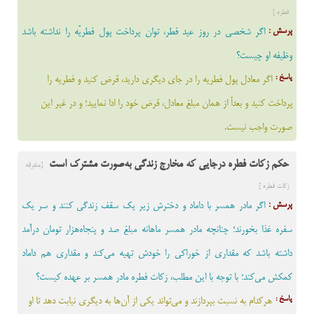
فطره ]
پرسش :
اگر شخصی در روز عید فطر، توان پرداخت پول فطریّه را نداشته باشد
وظیفه او چیست؟
پاسخ :
اگر معادل پول فطریه را در جای دیگری دارید، قرض کنید و فطریه را
پرداخت کنید و بعداً از همان مبلغ معادل، قرض خود را ادا نمایید؛ و در غیر این
صورت واجب نیست.
حکم زکات فطره درجایی که مخارج زندگی به‌صورت مشترک است
[متفرقه
زکات فطره ]
پرسش :
اگر مادر همسر با داماد و دخترش زیر یک سقف زندگی کنند و سر یک
سفره غذا بخورند؛ چنانچه مادر همسر ماهانه مبلغ صد و پنجاه‌هزار تومان درآمد
داشته باشد که مقداری از خوراکی را خودش تهیه می‌کند و مقداری هم داماد
کمکش می‌کند؛ با توجه با این مطلب، زکات فطره مادر همسر بر عهده کیست؟
پاسخ :
هرکدام به نسبت بپردازند و می‌تواند يکي از آن‌ها به ديگري نيابت دهد تا او