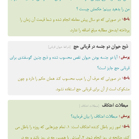
من را بدهید ببینم؛ حکمش چیست ؟
پاسخ :
در صورتی که دو سال پیش معامله انجام شده و شما قیمت آن زمان را
پرداخته اید،حق مطالبه مبلغ اضافه را ندارد.
ذبح حیوان دو جنسه در قربانی حج
[شرائط حیوان قربانی]
پرسش :
آیا دو جنسه بودن حیوان نقص محسوب شده و ذبح چنین گوسفندی برای
قربانی حج جایز است؟
پاسخ :
در صورتی که عرف آن را عیب محسوب کند همان حکم را دارد و چون
مشکوک است از آن برای قربانی حج استفاده نشود.
مبطلات اعتکاف
[مبطلات اعتکاف ]
پرسش :
مبطلات اعتکاف را بیان فرمایید؟
پاسخ :
امور زير باطل كننده اعتكاف است: 1. تمام چيزهايى كه روزه را باطل مى
كند، چنانچه در روز انجام شود. 2. آميزش با همسر، چه در روز باشد و چه در