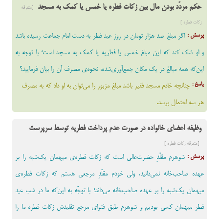
حکم مردّد بودن مال بین زکات فطره یا خمس یا کمک به مسجد
[متفرقه
زکات فطره ]
پرسش :
اگر مبلغ صد هزار تومان در روز عید فطر به دست امام جماعت رسیده باشد
و او شک کند که این مبلغ خمس یا فطریه یا کمک به مسجد است؛ با توجه به
این‌که همه مبالغ در یک مکان جمع‌آوری‌شده، نحوه‌ی مصرف آن را بیان فرمایید؟
پاسخ :
چنانچه خادم مسجد فقیر باشد مبلغ مزبور را می‌توان به او داد که به مصرف
هر سه احتمال برسد.
وظیفه اعضای خانواده در صورت عدم پرداخت فطریه توسط سرپرست
[متفرقه زکات فطره ]
پرسش :
شوهرم مقلّدِ حضرت‌عالی است که زکات فطره‌ی میهمان ‌یک‌شبه را بر
عهده صاحب‌خانه نمى‌دانید، ولى خودم مقلّدِ مرجعى هستم که زکات فطره‌ی
میهمان ‌یک‌شبه را بر عهده صاحب‌خانه مى‌داند؛ با توجّه به این‌که ما در شب عید
فطر میهمان کسى بودیم و شوهرم طبق فتواى مرجع تقلیدش زکات فطره ما را