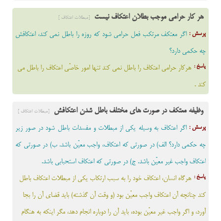
هر کار حرامی موجب بطلان اعتکاف نیست
[مبطلات اعتکاف ]
پرسش :
اگر معتكف مرتكب فعل حرامى شود كه روزه را باطل نمى كند، اعتكافش
چه حكمى دارد؟
پاسخ :
هركار حرامى اعتكاف را باطل نمى كند تنها امور خاصّى اعتكاف را باطل مى
كند .
وظیفه معتکف در صورت های مختلف باطل شدن اعتکافش
[مبطلات اعتکاف ]
پرسش :
اگر اعتكاف به وسيله يكى از مبطلات و مفسدات باطل شود در صور زير
چه حكمى دارد؟ الف) در صورتى كه اعتكاف، واجب معيّن باشد. ب) در صورتى كه
اعتكاف واجب غير معيّن باشد. ج) در صورتى كه اعتكاف استحبابى باشد.
پاسخ :
هرگاه انسان، اعتكاف خود را به سبب ارتكاب يكى از مبطلات اعتكاف باطل
كند چنانچه آن اعتكاف واجب معيّن بود (و وقت آن گذشته) بايد قضاى آن را بجا
آورد، و اگر واجب غير معيّن بوده، بايد آن را دوباره انجام دهد، مگر اينكه به هنگام