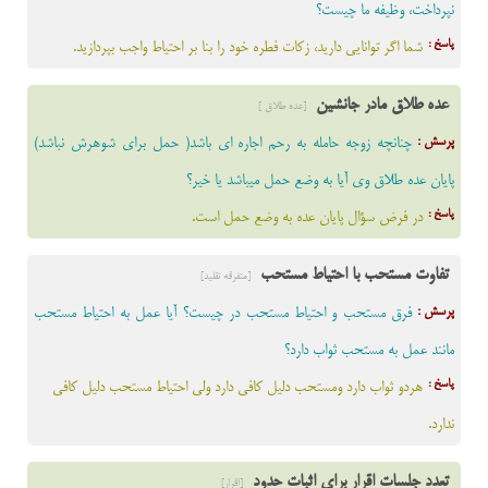
نپرداخت، وظیفه ما چیست؟
پاسخ :
شما اگر توانایى دارید، زکات فطره خود را بنا بر احتیاط واجب بپردازید.
عده طلاق مادر جانشین
[عده طلاق ]
پرسش :
چنانچه زوجه حامله به رحم اجاره ای باشد( حمل برای شوهرش نباشد)
پایان عده طلاق وی آیا به وضع حمل میباشد یا خیر؟
پاسخ :
در فرض سؤال پایان عده به وضع حمل است.
تفاوت مستحب با احتیاط مستحب
[متفرقه تقلید]
پرسش :
فرق مستحب و احتیاط مستحب در چیست؟ آیا عمل به احتیاط مستحب
مانند عمل به مستحب ثواب دارد؟
پاسخ :
هردو ثواب دارد ومستحب دلیل کافی دارد ولی احتیاط مستحب دلیل کافی
ندارد.
تعدد جلسات اقرار برای اثبات حدود
[اقرار]