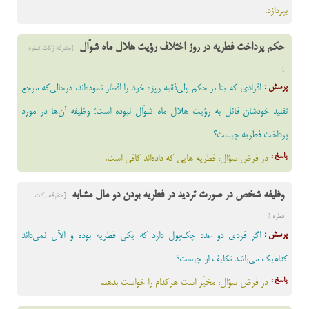
بپردازد.
حکم پرداخت فطریه در روز اختلاف رؤیت هلال ماه شوّال
[متفرقه زکات فطره
]
پرسش :
افرادی که بنا بر حکم ولی‌فقیه روزه خود را افطار نموده‌اند، درحالی‌که مرجع
تقلید خودشان قائل به رؤیت هلال ماه شوّال نبوده است؛ وظیفه آن‌ها در مورد
پرداخت فطریه چیست؟
پاسخ :
در فرض سؤال، فطریه هایی که داده‌اند کافی است.
وظیفه شخص در صورت تردید در فطریه بودن دو مال مشابه
[متفرقه زکات
فطره ]
پرسش :
اگر فردی دو عدد چک‌پول دارد که یکی فطریه بوده و الآن نمی‌داند
کدام‌یک می‌باشد تکلیف او چیست؟
پاسخ :
در فرض سؤال، مخیّر است هرکدام را خواست بدهد.