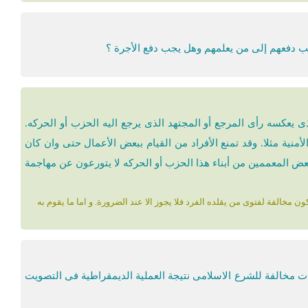
یجب دفعهم إلى من یعلمهم وهل یجب دفع الأجرة ؟
یعکسه رأی المرجع أو المجتهد الذی یرجع الیه الحزب أو الحرکه.
لأمنیة مثلا. وقد تمنع الأفراد من القیام ببعض الأعمال حتى وان کان
 بعض المعممین من أبناء هذا الحزب أو الحرکه لا یتورعون عن مهاجمة
 مخالفة لفتوی من یقلده الفرد فلا یجوز الا عند الضرورة. و اما ما یقوم به
رات مخالفة للشرع الاسلامی نتیجة العملیة الدیمقراطیة فی التصویت