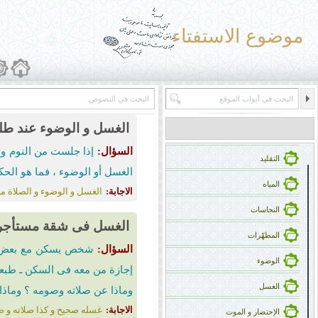
موضوع الاستفتاء
الغسل و الوضوء عند ط
السؤال:
إذا جلست من النوم ول
التقلید
الغسل أو الوضوء ، فما هو الح
المیاه
الاجابة:
الغسل و الوضوء و الصلاة 
النجاسات
الغسل فی شقة مستأجر
المطهّرات
السؤال:
شخص یسکن مع بعض أص
الوضوء
إجازة من معه فی السکن ـ طبعاً 
الغسل
وماذا عن صلاته وصومه ؟ وماذا
الاجابة:
غسله صحیح و کذا صلاته و صو
الإحتضار و الموت