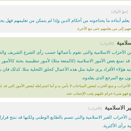
[حقّ الأولاد]
علم أبناءه ما یحتاجونه من أحکام الدین وإذا لم یتمکن من تعلیمهم فهل 
عهم إلی من یعلمهم حتی مع الأجرة.
لامیة
[الأحزاب]
الأحزاب الاسلامیة والتی تقوم بأعمالها حسب رأی الشرع الشریف والذی 
د تمنع بعض الأمور الاسلامیة (کالمتعة مثلا) لأمور تنظیمیة بحتة کالأمور ا
لیه هؤلاء الأفراد یرى حلیة مثل هذه الأعمال کحلق اللحلیة مثلا. کذلک فان
فقون مع المرجع الذی یقلدوه.
أحزاب، و منع الحزب لبعض المباحات لا بأس به و أما اشتراطه لبعض الأمور التی قد تکون
ع فهو شیء حرام علیهم یجب الإجتناب عنه.
 الاسلامیة
[الأحزاب]
الأحزاب الغیر الاسلامیة والتی تتسم بالطابع الوطنی ولکنها قد تنتج قرا
 برأی الأکثریة.