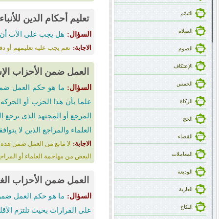
التیمّم
تعلیم أحکام الدین للأنباء
الصلاة
السؤال:
هل یجب على الأب أن ی
الاجابة:
نعم یجب علیه تعلیمهم أو دف
الصوم
الإعتکاف
العمل ضمن الأحزاب الإس
الخمس
السؤال:
ما هو حکم العمل ضمن 
علما بأن هذا الحزب أو الحرکه ق
الزکاة
المرجع أو المجتهد الذی یرجع ا
الحج
العلماء والمراجع الذین لا یتوا
القضاء
الاجابة:
لا مانع من العمل ضمن هذه ال
المعاملات
البعض من مهاجمة العلماء أو المراج
الودیعة
العمل ضمن الأحزاب الغیر
العاریة
السؤال:
ما هو حکم العمل ضمن 
النکاح
على القرارات بحیث تلتزم الأقلیة