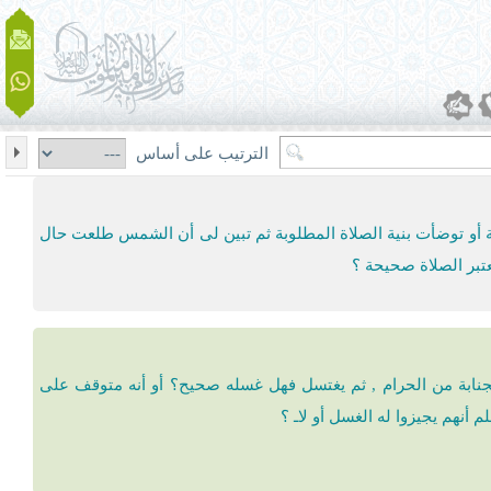
الترتيب على أساس
ة أو توضأت بنیة الصلاة المطلوبة ثم تبین لی أن الشمس طلعت حال
تبر الصلاة صحیحة ؟
بة من الحرام , ثم یغتسل فهل غسله صحیح؟ أو أنه متوقف على
 أنهم یجیزوا له الغسل أو لاـ ؟