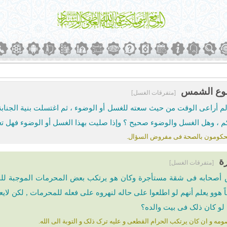
لوع الشمس
[متفرقات الغسل]
م أراعی الوقت من حیث سعته للغسل أو الوضوء ، ثم اغتسلت بنیة الجناب
کم ، وهل الغسل والوضوء صحیح ؟ وإذا صلیت بهذا الغسل أو الوضوء فهل تع
محکومون بالصحة فی مفروض السؤال.
ة
[متفرقات الغسل]
حابه فی شقة مستأجرة وکان هو یرتکب بعض المحرمات الموجبة للجنا
هوو یعلم أنهم لو اطلعوا على حاله لنهروه على فعله للمحرمات , لکن لایعلم
 لو کان ذلک فی بیت والده؟
مه و ان کان یرتکب الحرام القطعی و علیه ترک ذلک و التوبة الی الله.