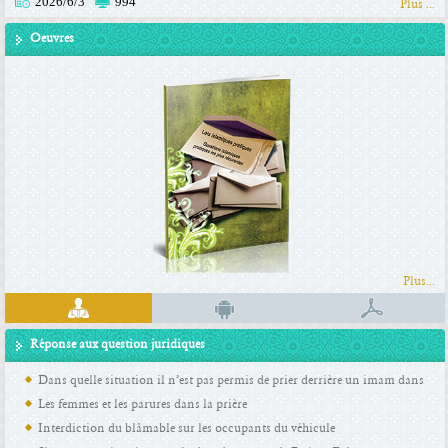
2026/6/3
994
Plus ...
Oeuvres
Plus...
Réponse aux question juridiques
Dans quelle situation il n’est pas permis de prier derrière un imam dans
Les femmes et les parures dans la prière
une prière d’assemblée
Interdiction du blâmable sur les occupants du véhicule