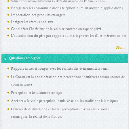
Situer approximativement la date du martyr de Fatima Zahra
Enregistrer les communications téléphoniques au moyen d’applications
Importation des produits étrangers
d’enregistrement
Intégrer les réseaux sociaux
Considérer l’intérieur de la voiture comme un espace privé
L’autorisation du père par rapport au mariage avec les filles mécréantes des
gens du livre
Plus...
Questions ambigües
Rapport entre les songes avec les réalités des évènements à venir
Le Coran est la considération des perceptions intuitives comme source de
connaissance
Perception et intuition satanique
Accéder à la vraie perception intuitive selon les traditions islamiques.
Critères de distinctions entre les perceptions divines les visions
sataniques, la réalité de la fiction