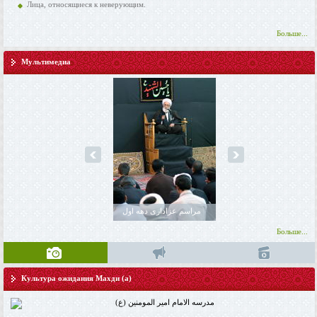
Лица, относящиеся к неверующим.
Больше...
Мультимедиа
prev
next
Фотографии
مراسم عزاداری دهه اول
Фотографии
محرم 1438
Больше...
Культура ожидания Махди (а)