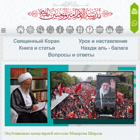
Опубликовано канцелярией аятоллы Макарема Ширази