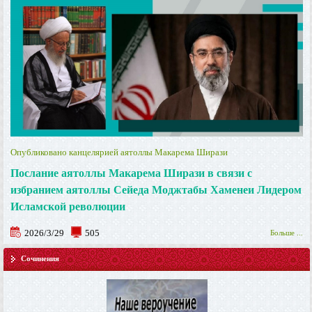
Опубликовано канцелярией аятоллы Макарема Ширази
Послание аятоллы Макарема Ширази в связи с
избранием аятоллы Сейеда Моджтабы Хаменеи Лидером
Исламской революции
2026/3/29
505
Больше ...
Сочинения