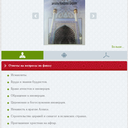
prev
next
Больше...
Ответы на вопросы по фикху
Исмаилиты.
Будда и знания буддистов.
Браки атеистов и иноверцев.
Обращение к иноверцам.
Церемонии и богослужения иноверцев.
Ненависть к врагам Аллаха.
Строительство церквей и синагог в исламских странах.
Приглашение христиан на ифтар.