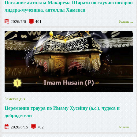
Послание аятоллы Макарема Ширази по случаю похорон
лидера-мученика, аятоллы Хаменеи
2026/7/6
401
Больше ...
Заметка дня
Церемонии траура по Имаму Хусейну (а.с.), чудеса и
добродетели
2026/6/15
702
Больше ...