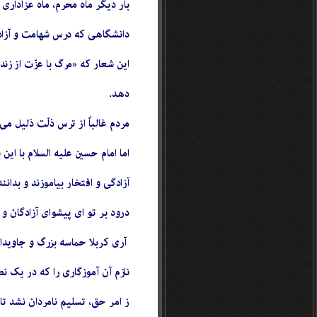
بار دیگر ماه محرم، ماه عزاداری 
دانشگاهی که درس شهامت و آزادگی
اين شعار كه «مرگ با عزّت از زند
دهد.
مردم غالباً از ترس ذلّت ذليل م
اما امام حسين عليه السلام با ا
آزادگى و افتخار بياموزند و بدانن
درود بر تو اى پيشواى آزادگان و 
آری كربلا حماسه بزرگ و جاويدان
نازم آن آموزگارى را كه در یک
ز امر حق، تسليم نامردان نشد 