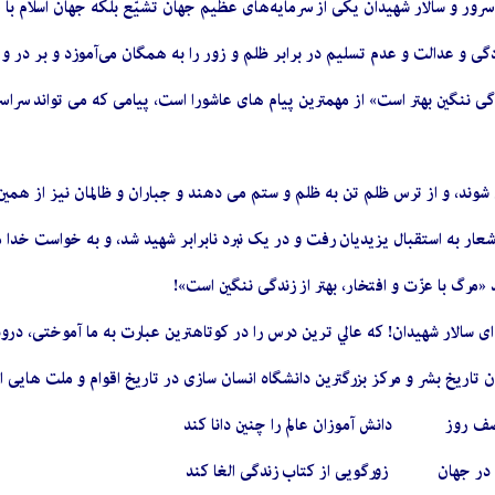
سرور و سالار شهیدان یکی از سرمایه‌های عظیم جهان تشیّع بلکه جهان اسلام با 
 و عدالت و عدم تسلیم در برابر ظلم و زور را به همگان می‌آموزد و بر در و 
گى ننگين بهتر است» از مهمترين پيام هاى عاشورا است، پيامى كه می تواند سراسر ت
ی شوند، و از ترس ظلم تن به ظلم و ستم می دهند و جباران و ظالمان نيز از هم
ين شعار به استقبال يزيديان رفت و در یک نبرد نابرابر شهيد شد، و به خواست خ
د «مرگ با عزّت و افتخار، بهتر از زندگى ننگين است»!
اى سالار شهيدان! كه عالي ترين درس‏ را در كوتاهترين عبارت به ما آموختى، درو
 تاريخ بشر و مركز بزرگترين دانشگاه انسان سازى در تاريخ اقوام و ملت هايى اس
 نصف روز دانش آموزان عالم را چنين دانا كند
تا در جهان‏ زورگويى از كتاب زندگى الغا كند