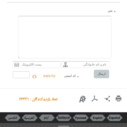
متن
*
ارسال
کد امنیتی
*
تعداد بازدیدکنندگان : 26331