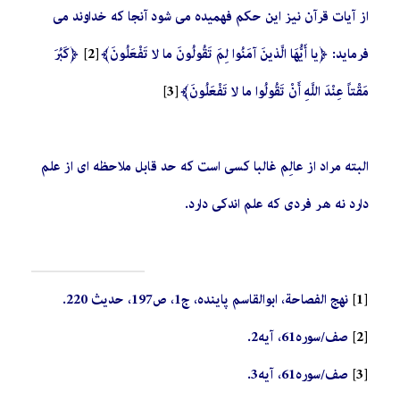
از آیات قرآن نیز این حکم فهمیده می شود آنجا که خداوند می
فرماید: ﴿يا أَيُّهَا الَّذينَ آمَنُوا لِمَ‌ تَقُولُونَ‌ ما لا تَفْعَلُونَ﴾
[2]
﴿كَبُرَ
مَقْتاً عِنْدَ اللَّهِ أَنْ تَقُولُوا ما لا تَفْعَلُونَ﴾
[3]
البته مراد از عالِم غالبا کسی است که حد قابل ملاحظه ای از علم
دارد نه هر فردی که علم اندکی دارد.
[1]
نهج الفصاحة، ابوالقاسم پاینده، ج1، ص197، حدیث 220
.
[2]
صف/سوره61، آیه2
.
[3]
صف/سوره61، آیه3
.