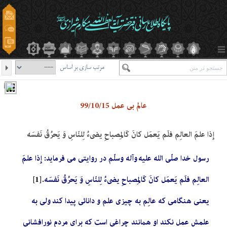
مرتب سازی بر اساس
عالم بی عمل 99/10/15
إِذا علمَ‌ العالِم‌ فلَم‌ يَعمَل كانَ كَالمِصباحِ يضي‌ءُ لِلنّاسِ وَ يَحرُقُ نَفسَه
رسول خدا صلّی الله علیه وآله وسلّم در روایتی می فرماید: إِذا علمَ‌
العالِم‌ فلَم‌ يَعمَل كانَ كَالمِصباحِ يضي‌ءُ لِلنّاسِ وَ يَحرُقُ نَفسَه.
[1]
یعنی هنگامی که عالِم به چیزی علم و دانائی پیدا کند ولی به
علمش عمل نکند او همانند چراغی است که برای مردم نورافشانی