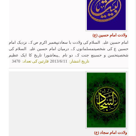
ولادت امام حسین (ع)
امام حسین علیہ السلام کی ولادت با سعادتپیغمبر اکرم ص کے نزدیک امام
حسین ع کی شخصیتمسلمانوں کے درمیان امام حسین علیہ السلام کی
شخصیتحسن و حسینع جنت کے دو نام ہیںعاشورا تاریخ کا ایک عظیم
تاریخ انتشار:
2013/6/11
قارئین کی تعداد:
3470
واقعہقیام عاشورا میں خالص الہی اہداف و مقاصد
ولادت امام سجاد (ع)