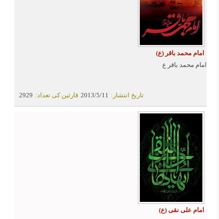
میں نازل ہویی ہے ۔
امام محمد باقر (ع)
امام محمد باقر ع
تاریخ انتشار:
2013/5/11
قارئین کی تعداد:
2929
امام علی نقی (ع)