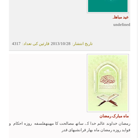
عید مباهلہ
undefined
تاریخ انتشار:
2013/10/28
قارئین کی تعداد:
4317
ماه مبارک رمضان
رمضان خداوند عالم خدا کے ساتھ مصالحت کا مهینهفلسفه روزه احکام و
فواید روزه رمضان ماه بهار قرانشبهای قدر