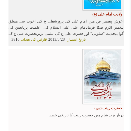
ولادت امام علی (ع)
اغوش پیغمبر ص میں امام علی کی پرورشعلی ع کی اخوت سے متعلق
پیغمبر اکرم صکا فرمانامام علی علیہ السلام کی اعلمیت پرتابعین کی
گواہیحدیث ”سلونی“ اور حضرت علی ع کی علمی برتریحضرت علی ع کے
تاریخ انتشار:
2013/5/23
قارئین کی تعداد:
3816
علم اور حکمت پر خلیفہ دوم کی گواہیحدیث مدینه العلم حدیث سفینه
حدیث علی منی حدیث سد الابواب
حضرت زینب (س)
دربار یزید شام میں حضرت زینب کا تاریخی خطبہ