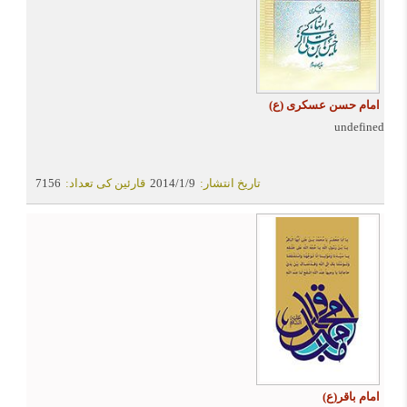
امام حسن عسکری (ع)
undefined
تاریخ انتشار:
2014/1/9
قارئین کی تعداد:
7156
امام باقر(ع)