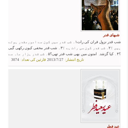
شبهای قدر
شب قدر نزول قران کی رات۱۔ شب قدر میں کون سے امورمقدر ہوتے
ہیں ؟۲۔ شب قدر کون سی رات ہے ؟۳۔ شب قدر مخفی کیوں رکھی گیی
؟۴۔ کیا گزشتہ امتوں میں بھی شب قدر تھی؟۵۔ شب قدر ہزار ماہ سے
تاریخ انتشار:
2013/7/27
قارئین کی تعداد:
3074
کیسے بر تر ہے ؟۶۔ قران شب قدر میں کیوں نازل ہوا؟۷۔ کیا
مختلف علاقوں میں ایک ہی شب قدر ہوتی ہے ؟
عید فطر