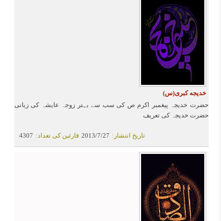
ہے یا نہیں ؟ اور اگر ثابت نہ ہو تو اگلے روز روزہ رکھے اور
اگر اس دن افطار کرلیا تھا تو بعد میں اس کی قضا کرے کیونکہ
یہ ماہ رمضان کا جزء شمار ہوتا ہے ۔
خدیجه کبری(س)
حضرت خدیجہ پیغمبر اکرم ص کی سب سے بہتر زوجہ عایشہ کی زبانی
حضرت خدیجہ کی تعریف
تاریخ انتشار:
2013/7/27
قارئین کی تعداد:
4307