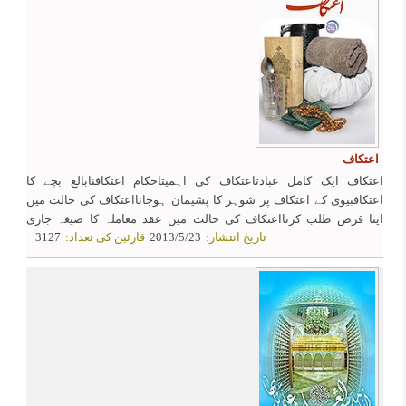
اعتکاف
اعتکاف ایک کامل عبادتاعتکاف کی اہمیتاحکام اعتکافنابالغ بچے کا
اعتکافبیوی کے اعتکاف پر شوہر کا پشیمان ہوجانااعتکاف کی حالت میں
اپنا قرض طلب کرنااعتکاف کی حالت میں عقد معاملہ کا صیغہ جاری
تاریخ انتشار:
2013/5/23
قارئین کی تعداد:
3127
کرنااس معتکف کا سایہ میں چلنا جو مسجد سے باہر گیا ہوکھانا لانے کے لیے
معتکف کامسجد سے نکلنااعتکاف کی حالت میں اپنا قرض طلب کرنااعتکاف
میں پلٹنے کی شرطاعتکاف کے محرماتاعتکاف میں معاملہ کا حکمان لوگوں
کا اعتکاف میں بیٹھنا جن کے لیے روزہ نقصان دہ ہےمعتکفین کا بے اختیار
خوشبو سونگهنامعتکفین کا غیر معتکفین کو ضروری اشیاء خریدنے کیلیے
پیسه دینااعتکاف کے مستحبات انجام دینے کیلیے غسل کرنا