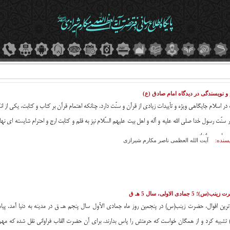
 و نويسندگی در ديدگاه امام صادق (ع)
 در اسلام جايگاهی ويژه و تأييدات زیادی از قرآن و سنّت دارد. چنانکه اهتمام قرآن بر كتاب و كتابت، يكى از ا
 سنّت رسول خدا صلی الله عليه و آله و اهل بيت عليهم السّلام نیز به قلم و کتابت ارج و احترام شایسته ای ن
ين باره می اندازيم.
سنده:
آیت الله العظمی ناصر مکارم شيرازی
 5 جمادی الاولی، سال 5 هـ ق
رترین اقوال، حضرت زینب(س) در پنجمین روز ماه جمادی الأول سال پنجم هـ ق در مدینه به دنیا آمد.
شبیه کرد و از همگان خواست که حرمتش را پاس بدارند. برای آن حضرت القاب فراوانی نقل شده که مهم تری