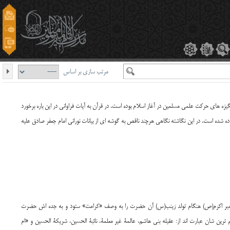
مرتب سازی بر اساس
نگيزه‏ هاى حركت علمى مسلمين در آغاز اسلام بوده است. در قرآن به آيات فراوانى در اين باره برخورد
هاده شده است. در اين نگاشته نگاهی هرچند ناقص به گوشه ای از بیانات نورانی امام جعفر صادق عليه
 پیامبر اکرم(ص) هنگام تولد زینب(س) آن حضرت را به وصف «کرامت» ستود و به جده اش حضرت
ن شان عبارت اند از: عقیله بنی هاشم، عالمة غیر معلمة، نائبة الحسین، شریکة الحسین و «ام