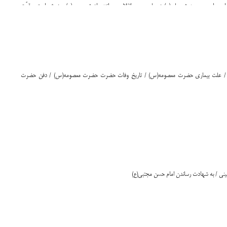
یی بیان، چون پدرش علی(ع) در حلم و صبر انقلابی همانند برادرش حسن(ع) و در شجاعت و قوّت
 / علت بیماری حضرت معصومه(س) / تاریخ وفات حضرت حضرت معصومه(س) / دفن حضرت
حسينی / به شهادت رساندن امام حسن مجتبى(ع)