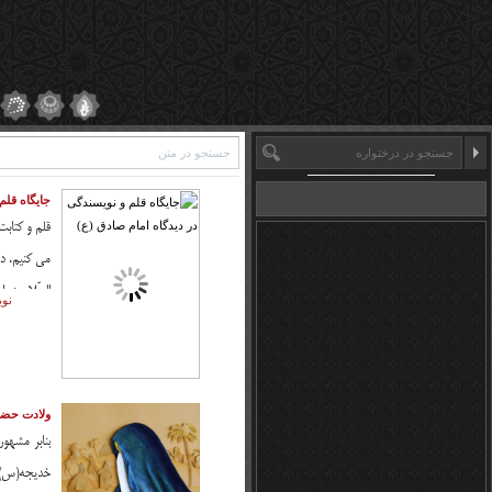
جایگاه قلم
قلم و کتابت
مى كنيم. در
السّلام در ا
نوی
ولادت حضرت زینب(س)؛
بنابر مشهو
خدیجه(س) ت