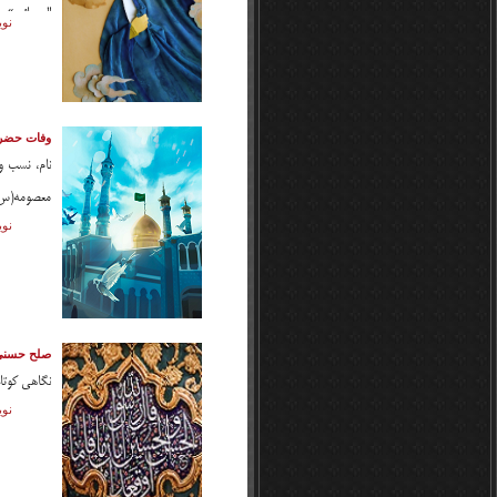
المصائب». 
نوی
قلب مانند ب
وفات حضرت معصوم
نام، نسب 
معصومه(س) 
نوی
صلح حسنی 
نگاهی کوتاه
نوی