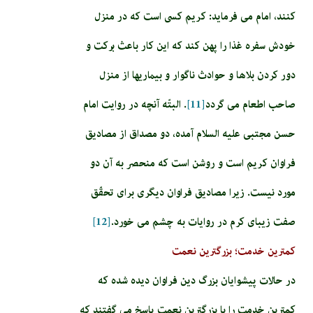
كنند، امام مى‏ فرمايد: كريم كسى است كه در منزل
خودش سفره غذا را پهن كند كه اين كار باعث بركت و
دور كردن بلاها و حوادث ناگوار و بيماريها از منزل
صاحب اطعام مى‏ گردد
[11]
. البتّه آنچه در روايت امام
حسن مجتبى عليه السلام آمده، دو مصداق از مصاديق
فراوان كريم است و روشن است كه منحصر به آن دو
مورد نيست. زيرا مصاديق فراوان ديگرى براى تحقّق
صفت زيباى كرم در روايات به چشم مى‏ خورد.
[12]
کمترین خدمت؛ بزرگترین نعمت
در حالات پيشوايان بزرگ دين فراوان ديده شده كه
كمترين خدمت را با بزرگ‏ترين نعمت پاسخ مى‏ گفتند كه