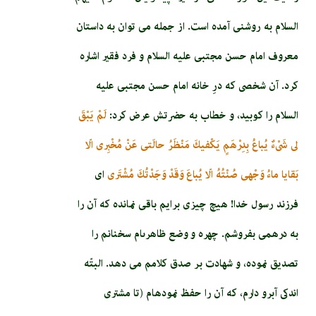
السلام به روشنى آمده است. از جمله مى ‏توان به داستان
معروف امام‏ حسن‏ مجتبى عليه السلام و فرد فقير اشاره
كرد. آن شخصى که درِ خانه امام حسن مجتبى عليه
السلام را كوبيد، و خطاب به حضرتش عرض كرد:
لَمْ يَبْقَ
لى‏ شَىْ‏ءٌ يُباعُ بِدِرْهَمٍ‏ يَكْفيكَ مَنْظَرُ حالَتى‏ عَنْ مُخْبِرى‏ الّا
بَقايا ماءُ وَجْهى‏ صُنْتُهُ‏ الّا يُباعَ وَقَدْ وَجَدْتُكَ مُشْتَرى‏
اى
فرزند رسول خدا! هيچ چيزى برايم باقى نمانده كه آن را
به درهمى بفروشم. چهره و وضع ظاهرى‏ام سخنانم را
تصديق نموده، و شهادت بر صدق كلامم مى ‏دهد. البتّه
اندكى آبرو دارم، كه آن را حفظ نموده‏ام (تا مشترى