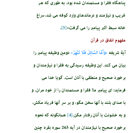
پناهگاه فقرا و مستمندان شده بود. به طورى كه هر
غريب و نيازمند و درمانده‏اى وارد كوفه مى‏ شد، سراغ
خانه سبط اكبر پيامبر را مى ‏گرفت»
[3]
.
مفهوم انفاق در قرآن
آيۀ شريفه‏
«وَأَمَّا السَّائِلَ فَلَا تَنْهَرْ»
دومين وظيفه پيامبر را
بيان مى‏ كند. اين وظيفه رسيدگى به فقرا و نيازمندان و
برخورد صحيح و منطقى با آنان است. گويا خدا مى
‏فرمايد: اى پيامبر ما! فقرا و مستمندان را از خود مران، و
با صداى بلند با آنها سخن مگو، و بر سر آنها فرياد مكش،
و به خشونت با آنان رفتار مكن.
[4]
همان‏گونه كه نحوه
برخورد صحيح با نيازمندان در آيه 263 سوره بقره چنين