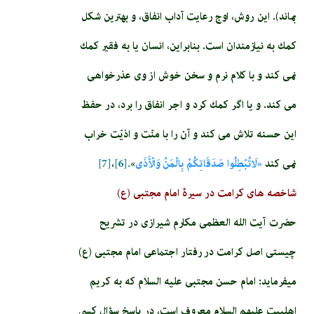
بماند). اين روش، اوج رعايت آداب انفاق، و بهترين شكل
كمك به نيازمندان است. بنابراين، انسان يا به فقير كمك
نمى‏ كند و با كلام نرم و سخن خوش از وى عذرخواهى
مى ‏كند. و يا اگر كمك كرد و اجر انفاق را برد، در حفظ
اين حسنه تلاش مى ‏كند و آن را با منّت و اذيّت خراب
نمى‏ كند
«لَاتُبْطِلُوا صَدَقَاتِكُمْ بِالْمَنِّ وَالْأَذَى
»
.[6]
،
[7]
شاخصه های کرامت در سیرۀ امام مجتبی (ع)
حضرت آیت الله العظمی مکارم شیرازی در تشریح
چیستی اصل کرامت در رفتار اجتماعی امام مجتبی (ع)
می­فرماید: امام‏ حسن‏ مجتبى عليه السلام كه به كريم
اهل‏بيت عليهم السلام معروف است، در پاسخ سؤال كسى