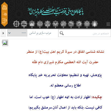
مرتب سازی بر اساس
نشانه شناسی انفاق در سیرۀ کریم اهل بیت(ع) از منظر
حضرت آیت الله العظمی مکارم شیرازی دام ظلّه
پژوهش، تهیه و تنظیم؛ معاونت تحریریه خبر پایگاه
اطلاع رسانی معظم له.
چکیده:
اظهار ارادت به ائمه اطهار (ع) خوب است، اما
کافی نیست، بلکه باید از اعمال آنان سرمشق بگیریم؛