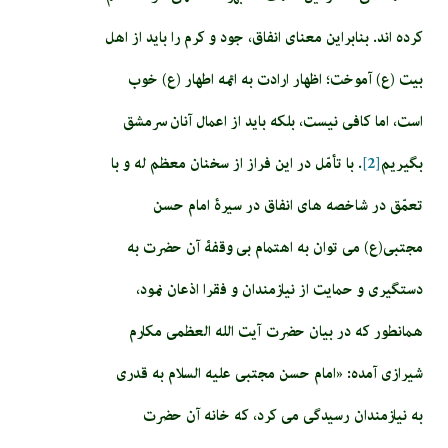
کرده اند. بنابراین معنای انفاق، جود و کرم را باید از اهل
بیت (ع) آموخت؛ اظهار ارادت به ائمه اطهار (ع) خوب
است، اما کافی نیست، بلکه باید از اعمال آنان سرمشق
بگیریم
[2]
. با تأمّل در این فراز از سخنان معظم له و با
تعمّق در شاخصه های انفاق در سیرۀ امام حسن
مجتبی(ع) می توان به اهتمام بی وقفۀ آن حضرت به
دستگیری و حمایت از نیازمندان و فقرا اذعان نمود،
همانطور که در بیان حضرت آیت الله العظمی مکارم
شیرازی آمده: «امام‏ حسن‏ مجتبى عليه السلام به قدرى
به نيازمندان رسيدگى مى ‏كرد، كه خانه آن حضرت