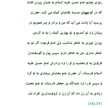
روزى چشم امام‏ حسن‏ عليه السلام به همان پيرزن افتاد
كه در كوچه‏هاى مدينه تقاضاى كمك مى‏ كند، حضرت
پرسيد آيا يادت مى‏ آيد كه من و برادر و پسرعمويم در
بيابان نزد تو آمديم و تو بهترين كمك را به ما كردى،
پيرزن چيزى به خاطر نداشت، ولى امام فرمود: اگر تو به
خاطر ندارى، من به خاطر دارم. سپس پول و گوسفندان
فراوانى به او بخشيد و او را نزد برادرش امام حسين عليه
السلام فرستاد، آن حضرت هم بخشش بيشترى به او كرد
و سپس او را نزد عبداللَّه بن جعفر فرستاد، او هم نعمت
زيادى به آن زن داد كه آن زن از ثروتمندترين افراد شد.
[14]
،
[13]