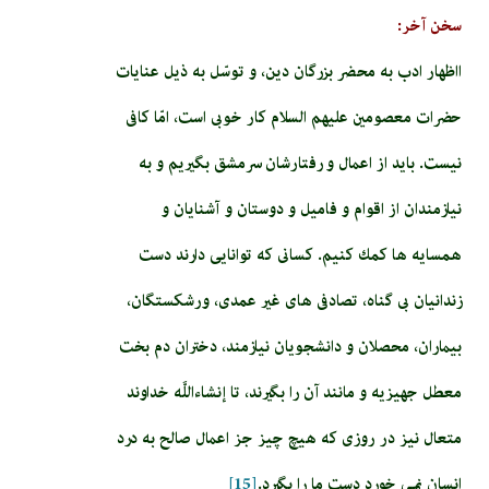
سخن آخر:
ااظهار ادب به محضر بزرگان دين، و توسّل به ذيل عنايات
حضرات معصومين عليهم السلام كار خوبى است، امّا كافى
نيست. بايد از اعمال و رفتارشان سرمشق بگيريم و به
نيازمندان از اقوام و فاميل و دوستان و آشنايان و
همسايه‏ ها كمك كنيم. كسانى كه توانايى دارند دست
زندانيان بى‏ گناه، تصادفى ‏هاى غير عمدى، ورشكستگان،
بيماران، محصلان و دانشجويان نيازمند، دختران دم بخت
معطل جهيزيه و مانند آن را بگيرند، تا إن‏شاءاللَّه خداوند
متعال نيز در روزى كه هيچ چيز جز اعمال صالح به درد
انسان نمى‏ خورد دست ما را بگيرد.
[15]