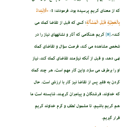
كه از معناى كريم پرسيده بود، فرمودند: 1-
«الْابْتِداءُ
بِالْعَطِيَّةِ قَبْلَ الْمَسْأَلَةِ
؛ كسى كه قبل از تقاضا كمك مى‏
كند».
[8]
كريم هنگامى كه آثار و نشانه‏هاى نياز را در
شخصى مشاهده مى‏ كند، فرصت سؤال و تقاضاى كمك
نمى‏ دهد، و قبل از آنكه نيازمند تقاضاى كمك كند، نياز
او را برطرف مى‏ سازد. واين كار مهم است، هر چند كمك
كردن به فقير پس از تقاضا نيز كار با ارزشى است. حال
كه خداوند، فرشتگان و پيامبران كريمند، شايسته است ما
هم كريم باشيم، تا مشمول لطف و كرم خداوند كريم
قرار گيريم.