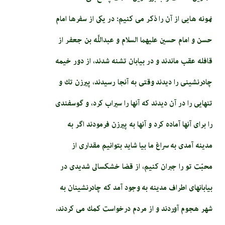
نمونه هايى از آن را ذكر مى‏ كنيم: در يكى از سفرها امام‏
حسن‏ و امام حسين عليهما السلام و عبداللَّه بن جعفر از
قافله عقب ماندند و در بيابان تشنه شدند، از دور خيمه
چادرنشينى را ديدند وقتى به آنجا رسيدند، پيرزن تك و
تنهايى را در آن ديدند كه آنها را سيراب كرد، و گوسفندى
را براى آنها آماده كرد و آنها به پيرزن فرمودند اگر به
مدينه آمدى به سراغ ما بيا شايد بتوانيم مقدارى از
محبّت تو را جبران كنيم، از قضا خشكسالى شديدى در
بيابان‏هاى اطراف مدينه به وجود آمد كه چادرنشينان به
شهر هجوم آوردند و از مردم درخواست كمك مى‏ كردند،