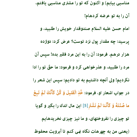
مناسبى بيابم) و اكنون كه تو را مشترى مناسبى يافتم،
آن را به تو عرضه كرده‏ام!
امام حسن عليه السلام صندوق­دار خويش را طلبيد، و
پرسيد: چه مقدار پول نزد توست؟ عرض كرد: دوازده
هزار درهم. فرمود: آن را به اين مرد فقير بده! سپس آن
مرد را طلبيد، و عذرخواهى كرد و فرمود: ما حقّ تو را ادا
نكرديم! ولى آنچه داشتيم به تو داديم؛ سپس اين شعر را
در جواب اشعار او، فرمود:
خُذِ الْقَليلَ وَ كُنْ كَأَنَّكَ لَمْ تَبِعْ‏
ما صُنْتَهُ وَ كَأَنَّنا لَمْ نَشْتَرِ
[5]
اين مال اندك را بگير و گويا
تو چيزى را نفروخته‏اى، و ما نيز چيزى نخريده‏ايم
(يعنى من به چهره‏ات نگاه نمى‏ كنم تا آبرويت محفوظ