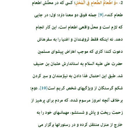
2-
«وَ اطْعامُ الطَّعامِ فِى الْمَحَلِ‏
؛ كسى كه در محلّش اطعام
طعام كند».
[9]
جمله فوق دو معنا دارد: اول: در جايى
كه لازم است و محلّ واقعى اطعام است، اين ‏كار انجام
دهد. نه اينكه فقط ثروتمندان و اغنيا را به سفره‏اش
دعوت كند؛ كارى كه موجب اعتراض پيشواى مسلمين
حضرت على عليه السلام به استاندارش عثمان بن حنيف
شد. طبق اين احتمال غذا دادن به نيازمندان و سير كردن
شكم گرسنگان از ويژگي­هاى شخص كريم است
[10]
. دوم:
برخلاف آنچه امروز مرسوم شده، كه مردم براى پرهيز از
زحمت ريخت و پاش و شستشو، مهمانى‏هاى خود را به
خارج از منزل منتقل كرده و در رستورانها برگزار مى‏