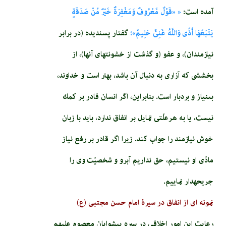
آمده است:
« «قَوْلٌ مَّعْرُوفٌ وَمَغْفِرَةٌ خَيْرٌ مِّنْ صَدَقَةٍ
يَتْبَعُهَا أَذًى وَاللَّهُ غَنِىٌّ حَلِيمٌ»؛
گفتار پسنديده (در برابر
نيازمندان)، و عفو (و گذشت از خشونتهاى آنها)، از
بخششى كه آزارى به دنبال آن باشد، بهتر است و خداوند،
بى‏نياز و بردبار است. بنابراين، اگر انسان قادر بر كمك
نيست، يا به هرعلّتى تمايل بر انفاق ندارد، بايد با زبان
خوش نيازمند را جواب كند. زيرا اگر قادر بر رفع نياز
مادّى او نيستيم، حق نداريم آبرو و شخصيّت وى را
جريحه‏دار نماييم.
نمونه ای از انفاق در سیرۀ امام حسن مجتبی (ع)
رعايت اين امور اخلاقى در سيره پيشوايان معصوم عليهم