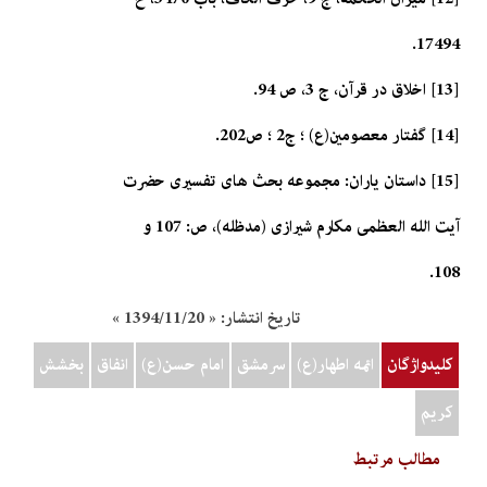
17494.
[13] اخلاق در قرآن، ج 3، ص 94.
[14] گفتار معصومين(ع) ؛ ج‏2 ؛ ص202.
[15] داستان ياران: مجموعه بحث هاى تفسيرى حضرت
آيت الله العظمى مكارم شيرازى (مدظله)، ص: 107 و
108.
تاریخ انتشار:
« 1394/11/20 »
کلیدواژگان
ائمه اطهار(ع)
سرمشق
امام حسن(ع)
انفاق
بخشش
کريم
مطالب مرتبط