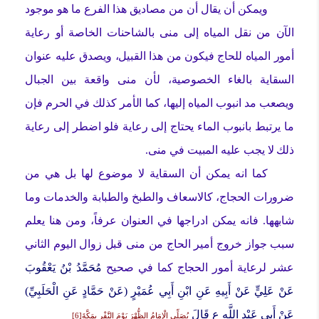
ويمكن أن يقال أن من مصاديق هذا الفرع ما هو موجود
الآن من نقل المياه إلى منى بالشاحنات الخاصة أو رعاية
أمور المياه للحاج فيكون من هذا القبيل، ويصدق عليه عنوان
السقاية بالغاء الخصوصية، لأن منى واقعة بين الجبال
ويصعب مد انبوب المياه إليها، كما الأمر كذلك في الحرم فإن
ما يرتبط بانبوب الماء يحتاج إلى رعاية فلو اضطر إلى رعاية
ذلك لا يجب عليه المبيت في منى.
كما انه يمكن أن السقاية لا موضوع لها بل هي من
ضرورات الحجاج، كالاسعاف والطبخ والطبابة والخدمات وما
شابهها. فانه يمكن ادراجها في العنوان عرفاً، ومن هنا يعلم
سبب جواز خروج أمير الحاج من منى قبل زوال اليوم الثاني
عشر لرعاية أمور الحجاج كما في صحيح
مُحَمَّدُ بْنُ يَعْقُوبَ
عَنْ عَلِيٍّ عَنْ أَبِيهِ عَنِ ابْنِ أَبِي عُمَيْرٍ (عَنْ حَمَّادٍ عَنِ الْحَلَبِيِّ)
عَنْ أَبِي عَبْدِ اللَّهِ ع قَالَ
يُصَلِّي الْإِمَامُ الظُّهْرَ يَوْمَ النَّفْرِ بِمَكَّةَ[6]