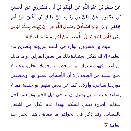
عَنْ سَعْدِ بْنِ عَبْدِ اللَّهِ عَنِ الْهَيْثَمِ بْنِ أَبِي مَسْرُوقٍ عَنِ الْحَسَنِ
بْنِ مَحْبُوبٍ عَنْ عَلِيِّ بْنِ رِئَابٍ عَنْ مَالِكِ بْنِ أَعْيَنَ عَنْ أَبِي
جَعْفَرٍ ع
اسْتَأْذَنَ رَسُولَ اللَّهِ ص أَنْ يَبِيتَ بِمَكَّةَ لَيَالِيَ
إِنَّ الْعَبَّاسَ
مِنًى فَأَذِنَ لَهُ رَسُولُ اللَّهِ ص مِنْ أَجْلِ سِقَايَةِ الْحَاجِّ[4]
هيثم بن مسروق الوارد في السند لم يوثق بتصريح من
العلماء إلا انه يمكن استفادة ذلك من بعض القرائن، وأما مالك
بن أعين فهو مشترك بين شخصين، مجهولا الحال، وعله لا
يخلو السند من الضعف إلا أن الأصحاب عملوا بها. وتخصيص
موردها بعباس، وأولاده كما عن بعض منهم أبو حنيفة مما لا
يساعد عليه الدليل بدليل أن ما في ذيل الخبر وهو (من أجل
سقاية الحاج) تعليل للحكم وهذا عام لكل من اشتغل
بالسقاية. وقد ذكر في الجواهر ما يضاهى هذا الخبر عند
العامة
[5]