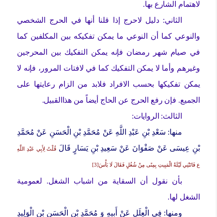
لاهتمام الشارع بها.
الثاني: دليل لاحرج إذا قلنا أنها في الحرج الشخصي
والنوعي كما أن النوعي ما يمكن تفكيكه بين المكلفين كما
في صيام شهر رمضان فإنه يمكن التفكيك بين المحرجين
وغيرهم وأما لا يمكن التفكيك كما في لافتات المرور، فإنه لا
يمكن تفكيكها بحسب الافراد فلابد من الزام رعايتها على
الجميع. فإن رفع الحرج عن الحاج أيضاً من هذاالقبيل.
الثالث: الروايات:
منها:
سَعْدِ بْنِ عَبْدِ اللَّهِ عَنْ مُحَمَّدِ بْنِ الْحَسَنِ عَنْ مُحَمَّدِ
بْنِ عِيسَى عَنْ صَفْوَانَ عَنْ سَعِيدِ بْنِ يَسَارٍ قَالَ
قُلْتُ لِأَبِي عَبْدِ اللَّهِ
ع فَاتَتْنِي لَيْلَةُ الْمَبِيتِ بِمِنًى مِنْ شُغُلٍ فَقَالَ لَا بَأْسَ[3]
بأن نقول أن السقاية من اشباب الشغل. لعمومية
الشغل لها.
ومنها:
فِي الْعِلَلِ عَنْ أَبِيهِ وَ مُحَمَّدِ بْنِ الْحَسَنِ بْنِ الْوَلِيدِ