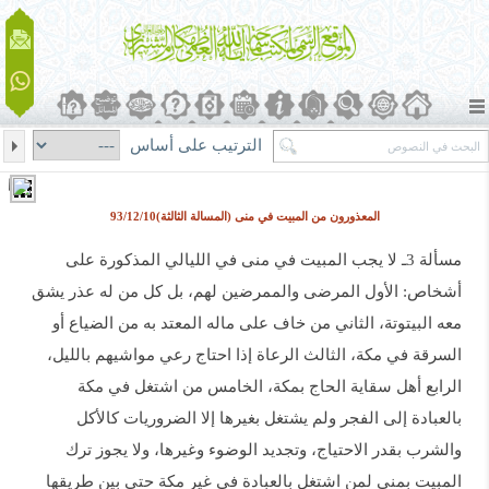
الترتيب على أساس
المعذورون من المبيت في منى (المسالة الثالثة)93/12/10
مسألة 3ـ لا يجب المبيت في منى في الليالي المذكورة على
أشخاص: الأول المرضى والممرضين لهم، بل كل من له عذر يشق
معه البيتوتة، الثاني من خاف على ماله المعتد به من الضياع أو
السرقة في مكة، الثالث الرعاة إذا احتاج رعي مواشيهم بالليل،
الرابع أهل سقاية الحاج بمكة، الخامس من اشتغل في مكة
بالعبادة إلى الفجر ولم يشتغل بغيرها إلا الضروريات كالأكل
والشرب بقدر الاحتياج، وتجديد الوضوء وغيرها، ولا يجوز ترك
المبيت بمنى لمن اشتغل بالعبادة في غير مكة حتى بين طريقها