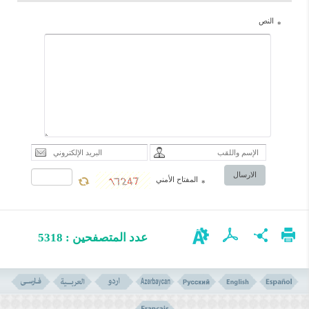
النص
*
الارسال
المفتاح الأمني
*
عدد المتصفحين : 5318