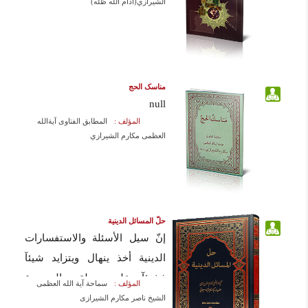
الشيرازي(ادام الله ظله)
مناسک الحج
null
المؤلف :
المطابق الفتاوى آيةالله
العظمى مكارم الشيرازي
حلّ المسائل الدینية
إنّ سيل الأسئلة والاستفسارات
الدينية أخذ ينهال ويتزايد شيئآ
فشيئآ على مجلة «المدرسة
المؤلف :
سماحة آیة الله العظمى
الإسلامية» منذ انطلاقتها؛ ولما
الشیخ ناصر مکارم الشیرازی