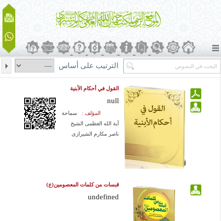
الترتيب على أساس
القول في أحكام الأبنية
null
المؤلف :
سماحة
آیة الله العظمی الشيخ
ناصر مكارم الشيرازی
قبسات من كلمات المعصومين(ع)
undefined