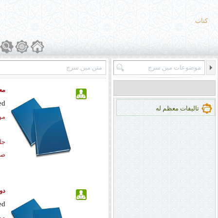
کتاب
مع
ed
تالیفات معظم له
مو
جل
صف
دو
ed
مو