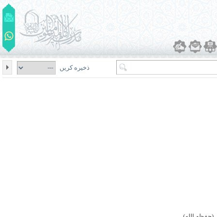
ذخیره کریں
(حفظه الله)