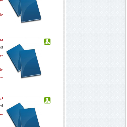
جل
مب
ed
مو
جل
صف
قی
ed
مو