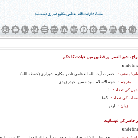
راج ، شق القمر اور قطبین میں عبادت کا حکم
undefin
لف/مصنف :
حضرت آیت الله العظمی ناصر مکارم شیرازی (حفظه الله)
مترجم :
حجه الاسلام سید حسین حیدر زیدی
دوں کی تعداد :
1
حات کی تعداد :
145
زبان :
اردو
ر حاضر کی عیسائیت
undefin
لف/مصنف :
مرجع عظیم الشان جهان تشیع حضرت آیت الله العظمی مکارم شیرازی 