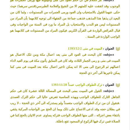
subject:
مر الکلام في ان حکم العود الی منی والبیتوتة فیها ورمی الجمرات هو
الوجوب وقد اتفقت علیه کلمتهم الا من الشیخ والعلامة الطبرسي(قدس سرهما) حیث
حکی عنهما القول بالاستحباب وان العود ورمی الجمرات من المسنونات ، ولما کان من
البعید ان یذهبا هذا المذهب فذهب جماعة من الفقهاء الی توجیه کلامهما بأن المراد من
المسنونات لیس هو الندب والاستحباب بل المراد ما ورد فی السنة من الواجبات وفی
قبال الفرائض الواردة فی القرآن الکریم. فیکون المراد من المسنونات فی کلامهما هو
الواجب الواردة فی السنة .
العنوان :
المبیت في منی 1393/12/2
subject:
کان البحث فی العود الی منی بعد اعمال مکة ومن تلک الاعمال هو
المبیت فی منی و رمی الجمار الثلاث وقد کان فی السابق یأتون مکة فی یوم العید لاداء
اعمالهم ثم الرجوع الی منی الا انه یمکن تاخیر اعمال مکة بعد المبیت فی منی کما
یمکن تاخیرها الی آخر ذي الحجة
العنوان :
ترک الطواف الواجب عمداً 1393/11/28
subject:
القول في المبیت بمنی البحث في المسالة الثالة عشرة کان فی حکم
الجاهل التارک للطواف الواجب وبهذه المناسبة نتعرض حالیا الی حکم الترک العمدی
.فنقول ان من ترک الطواف الواجب متعمداً ولم یستدرکه الی آخر ذي الحجة ، لا ریب
في بطلان حجه وقد ادعی الاجماع علی ذلک وبما ان الحج من الواجبات المرکبة ینتفي
بانتفاء بعض اجزائه ، التی منها الطواف الواجب فترکه یساوی عدم الاتیان بالحج.کما في
الصلاة فمن ترک فیها الرکوع او السجود تقع باطلة.