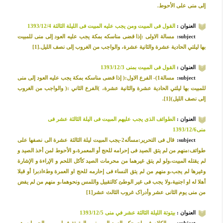
إلى منى على الأحوط.
العنوان :
القول فی المبیت ومن یجب علیه المبیت فی اللیلة الثالثة 1393/12/4
subject:
مسالة الاولی :إذا قضى مناسكه بمكة يجب عليه العود إلى منى للمبيت
بها ليلتي الحادية عشرة والثانية عشرة، والواجب من الغروب إلى نصف الليل.[1]
العنوان :
القول فی المبیت بمنی 1393/12/3
subject:
مسالة1)- الفرع الاول:( إذا قضى مناسكه بمكة يجب عليه العود إلى منى
للمبيت بها ليلتي الحادية عشرة والثانية عشرة، )الفرع الثاني :( والواجب من الغروب
إلى نصف الليل)[1].
العنوان :
الطوائف الذی یجب علیهم المبیت فی الیلة الثالثة عشر فی
منی1393/12/6
subject:
قال فی التحریر:مسأله2-یجب المبیت لیلة الثالثة عشرة الی نصفها علی
طوائف:منهم من لم یتق الصید فی إحرامه للحج أو المعمرة،و الأحوط لمن أخذ الصید و
لم یقتله المبیت،ولو لم یتق غیرهما من محرمات الصید کأکل اللحم و الإراءة و الإشارة
وغیرها لم یجب،و منهم من لم یتق النساء فی إحارمه للحج او العمرة وطءادبرا أو قبلا
أهلا له او اجنبیة،ولا یجب فی غیر الوطئ کالتقبیل واللمس ونحوهما،و منهم من لم یفض
من منی یوم الثانی عشر وأدراک غروب الثالث عشر[1]
العنوان :
بیتوتة اللیلة الثالثة عشر في منی 1393/12/5