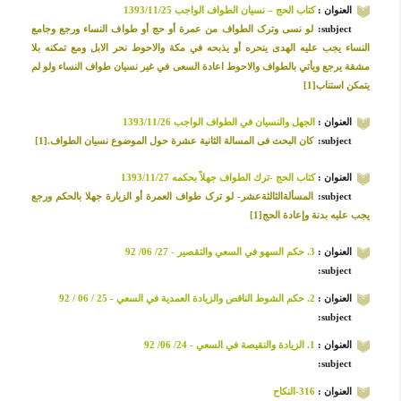
العنوان :
کتاب الحج – نسیان الطواف الواجب 1393/11/25
subject:
لو نسی وترک الطواف من عمرة أو حج أو طواف النساء ورجع وجامع
النساء یجب علیه الهدی ینحره أو یذبحه في مکة والاحوط نحر الابل ومع تمکنه بلا
مشقة یرجع ویأتي بالطواف والاحوط اعادة السعی في غیر نسیان طواف النساء ولو لم
یتمکن استناب[1]
العنوان :
الجهل والنسیان في الطواف الواجب 1393/11/26
subject:
کان البحث فی المسالة الثانیة عشرة حول الموضوع نسیان الطواف.[1]
العنوان :
کتاب الحج -ترك الطواف جهلاً بحكمه 1393/11/27
subject:
المسألةالثالثةعشر- لو ترک طواف العمرة أو الزیارة جهلا بالحکم ورجع
یجب علیه بدنة وإعادة الحج[1]
العنوان :
3. حکم السهو في السعي والتقصير - 27/ 06/ 92
subject:
العنوان :
2. حکم الشوط الناقص والزيادة العمدية في السعي - 25 / 06 / 92
subject:
العنوان :
1. الزيادة والنقيصة في السعي - 24/ 06/ 92
subject:
العنوان :
316-النکاح