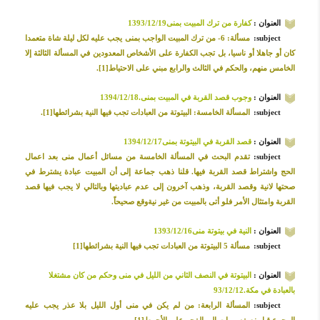
العنوان :
كفارة من ترك المبيت بمنى1393/12/19
subject:
مسألة: 6- من ترك المبيت الواجب بمنى يجب عليه لكل ليلة شاة متعمدا
كان أو جاهلا أو ناسيا، بل تجب الكفارة على الأشخاص المعدودين في المسألة الثالثة إلا
الخامس منهم، والحكم في الثالث والرابع مبني على الاحتياط[1].
العنوان :
وجوب قصد القربة في المبيت بمنى.1394/12/18
subject:
المسألة الخامسة: البيتوتة من العبادات تجب فيها النية بشرائطها[1].
العنوان :
قصد القربة في البيتوتة بمنى1394/12/17
subject:
تقدم البحث في المسألة الخامسة من مسائل أعمال منى بعد اعمال
الحج واشتراط قصد القربة فيها. قلنا ذهب جماعة إلى أن المبيت عبادة يشترط في
صحتها لانية وقصد القربة، وذهب آخرون إلى عدم عباديتها وبالتالي لا يجب فيها قصد
القربة وامتثال الأمر فلو أتى بالمبيت من غير نيةوقع صحيحاً.
العنوان :
النية في بيتوتة منى1393/12/16
subject:
مسألة 5 البيتوتة من العبادات تجب فيها النية بشرائطها[1]
العنوان :
البيتوتة في النصف الثاني من الليل في منى وحكم من كان مشتغلا
بالعبادة في مكة.93/12/12
subject:
المسألة الرابعة: من لم يكن في منى أول الليل بلا عذر يجب عليه