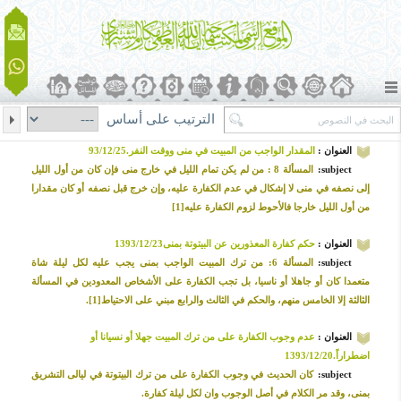
الترتيب على أساس
العنوان :
المقدار الواجب من المبيت في منى ووقت النفر.93/12/25
subject:
المسألة 8 : من لم يكن تمام الليل في خارج منى فإن كان من أول الليل
إلى نصفه في منى لا إشكال في عدم الكفارة عليه، وإن خرج قبل نصفه أو كان مقدارا
من أول الليل خارجا فالأحوط لزوم الكفارة عليه[1]
العنوان :
حكم كفارة المعذورين عن البيتوتة بمنى1393/12/23
subject:
المسألة 6: من ترك المبيت الواجب بمنى يجب عليه لكل ليلة شاة
متعمدا كان أو جاهلا أو ناسيا، بل تجب الكفارة على الأشخاص المعدودين في المسألة
الثالثة إلا الخامس منهم، والحكم في الثالث والرابع مبني على الاحتياط[1].
العنوان :
عدم وجوب الكفارة على من ترك المبيت جهلا أو نسيانا أو
اضطراراً.1393/12/20
subject:
كان الحديث في وجوب الكفارة على من ترك البيتوتة في ليالى التشريق
بمنى، وقد مر الكلام في أصل الوجوب وان لكل ليلة كفارة.