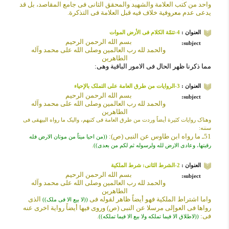
واحد من کتب العلامة والشهید والمحقق الثانی فی جامع المقاصد، بل قد
یدعی عدم معروفیة خلاف فیه قبل العلامة فی التذکرة.
العنوان :
4-تتمّة الکلام فی الأرض الموات
بسم الله الرحمن الرحیم
subject:
والحمد لله رب العالمین وصلى الله على محمد وآله
الطاهرین
مما ذکرنا ظهر الحال فی الامور الباقیة وهی:
العنوان :
3-الروایات من طرق العامة على التملک بالإحیاء
بسم الله الرحمن الرحیم
subject:
والحمد لله رب العالمین وصلى الله على محمد وآله
الطاهرین
وهناک روایات کثیرة أیضاً وردت من طرق العامة فی کتبهم، والیک ما رواه البیهقی فی
سننه:
51ـ ما رواه ابن طاوس عن النبی (ص):
((من احیا میتاً من موتان الارض فله
.
رقبتها، وعادی الارض لله ولرسوله ثم لکم من بعدی))
العنوان :
2-الشرط الثانی: شرط الملکیة
بسم الله الرحمن الرحیم
subject:
والحمد لله رب العالمین وصلى الله على محمد وآله
الطاهرین
واما اشتراط الملکیة فهو أیضاً ظاهر لقوله فی
الذی
((لا بیع الا فی ملک))
رواها فی العوإلى مرسلا عن النبی (ص) وروى فیها أیضاً روایة اخرى عنه
فی:
.
((لاطلاق الا فیما تملکه ولا بیع الا فیما تملکه))