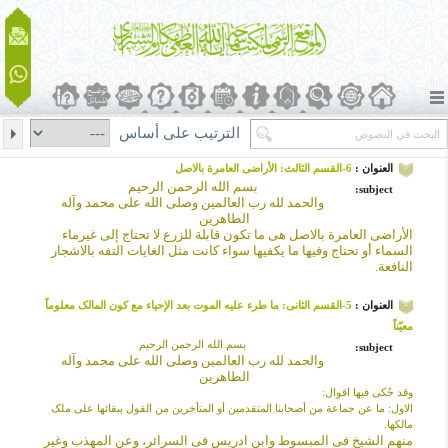
الترتيب على أساس
العنوان :
6-القسم الثالث: الأراضی العامرة بالاصل
بسم الله الرحمن الرحیم
subject:
والحمد لله رب العالمین وصلى الله على محمد وآله
الطاهرین
الأراضی العامرة بالاصل هی ما تکون قابلة للزرع لا تحتاج إلى غیرماء
السماء أو تحتاج وفیها ما یکفیها سواء کانت مثل الغایات التفه بالاشجار
النافعة.
العنوان :
5-القسم الثانی: ما طرء علیه الموت بعد الإحیاء مع کون المالک معلوماً
معیّناً
بسم الله الرحمن الرحیم
subject:
والحمد لله رب العالمین وصلى الله على محمد وآله
الطاهرین
وقد حُکی فیها اقوال:
الاول:
ما عن جماعة من أصحابنا المتقدمین أو المتأخرین من القول ببقائها على ملک
مالکها.
منهم الشیخ فی المبسوط وابن ادریس فی السرائر، وعن المهذب وغیر