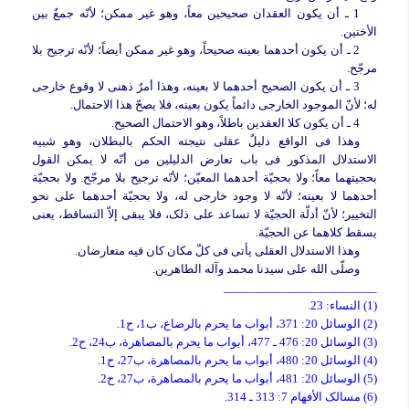
1 ـ أن یکون العقدان صحیحین معاً، وهو غیر ممکن؛ لأنّه جمعٌ بین
الأختین.
2 ـ أن یکون أحدهما بعینه صحیحاً، وهو غیر ممکن أیضاً؛ لأنّه ترجیح بلا
مرجّح.
3 ـ أن یکون الصحیح أحدهما لا بعینه، وهذا أمرٌ ذهنی لا وقوع خارجی
له؛ لأنّ الموجود الخارجی دائماً یکون بعینه، فلا یصحّ هذا الاحتمال.
4 ـ أن یکون کلا العقدین باطلاً، وهو الاحتمال الصحیح.
وهذا فی الواقع دلیلٌ عقلی نتیجته الحکم بالبطلان، وهو شبیه
الاستدلال المذکور فی باب تعارض الدلیلین من أنّه لا یمکن القول
بحجیتهما معاً؛ ولا بحجیّة أحدهما المعیّن؛ لأنّه ترجیح بلا مرجّح. ولا بحجیّة
أحدهما لا بعینه؛ لأنّه لا وجود خارجی له، ولا بحجیّة أحدهما على نحو
التخییر؛ لأنّ أدلّة الحجیّة لا تساعد على ذلک، فلا یبقى إلاّ التساقط، یعنی
یسقط کلاهما عن الحجیّة.
وهذا الاستدلال العقلی یأتی فی کلّ مکان کان فیه متعارضان.
وصلّى الله على سیدنا محمد وآله الطاهرین.
________________________
(1) النساء: 23.
(2) الوسائل 20: 371، أبواب ما یحرم بالرضاع، ب1، ح1.
(3) الوسائل 20: 476 ـ 477، أبواب ما یحرم بالمصاهرة، ب24، ح2.
(4) الوسائل 20: 480، أبواب ما یحرم بالمصاهرة، ب27، ح1.
(5) الوسائل 20: 481، أبواب ما یحرم بالمصاهرة، ب27، ح2.
(6) مسالک الأفهام 7: 313 ـ 314.