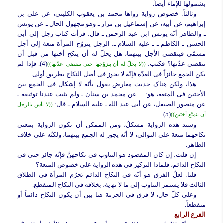
بشمولها للإماء أیضاً.
وثالثاً:
خصوص روایة رواها محمد بن یعقوب الکلینی، عن علی بن
إبراهیم، عن أبیه، عن إسماعیل بن مرار ـ وهو مجهول الحال ـ عن یونس
ـ والظاهر أنّه یونس ابن عبد الرحمن ـ قال: قرأت کتاب رجل إلى أبی
الحسن ـ الکاظم ـ ـ علیه السلام ـ: الرجل یتزوّج المرأة متعة إلى أجل
مسمّى فینقضی الأجل بینهما، هل یحلّ له أن ینکح أختها من قبل أن
تنقضی عدّتها؟ فکتب:
(4). فإذا لم
((لا یحلّ له أن یتزوّجها حتى تنقضی عدّتها))
یکن الجمع جائزاً فی العدّة فإنّه لا یجوز فی أصل النکاح بطریق أولى.
هذا، ولکن هناک حدیث معارض یقول بأنّه لا إشکال فی الجمع بین
الأختین فی المتعة، هو: ... عن محمد بن سنان ـ ولم یثبت عندنا توثیقه ـ
عن منصور الصیقل، عن أبی عبد الله ـ علیه السلام ـ قال:
((لا بأس بالرجل
(5).
أن یتمتّع أختین))
وسند هذه الروایة مشکلٌ، ومن الممکن أن تکون الروایة بمعنى
نکاحهما متعة على التوالی، لا أنّه یجوز له الجمع بینهما، ولکنّه على خلاف
الظاهر.
إن قلت:
إن کان المقصود هو التناوب فی نکاحهنَّ فإنّه جائز حتى فی
النکاح الدائم، فلماذا الترکیز فی هذه الروایة على خصوص المتعة؟
قلنا:
لعلّ الفرق هو أنّه فی النکاح الدائم تَحرُم المرأة فی الطلاق
الثالث فلا یستمر التناوب إلى ما لا نهایة، بخلافه فی النکاح المنقطع.
وعلى کلّ حال، لا فرق فی الحرمة هنا بین أن یکون النکاح دائماً أو
منقطعاً.
الفرع الرابع