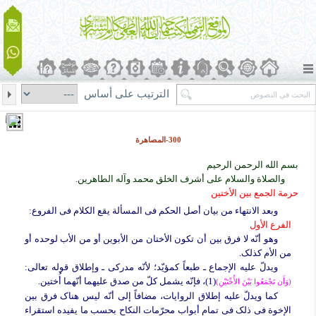
الترتيب على أساس
300-المصاهرة
بسم الله الرحمن الرحیم
والصلاة والسلام على أشرف الخلق محمد وآله الطاهرین.
حرمة الجمع بین الأختین
وبعد الانتهاء من بیان أصل الحکم فی المسألة یقع الکلام فی الفروع:
الفرع الأول
وهو أنّه لا فرق بین أن تکون الأختان من الأبوین أو من الأب لوحده أو
من الأم کذلک.
ویدلّ علیه الإجماع ـ طبعاً کمؤیّد؛ لأنّه مدرکی ـ وإطلاق قوله تعالى:
(1)، فإنّه یشمل کلّ من صدق علیهما أنّهما أُختین.
(وَأَن تَجْمَعُوا بَیْنَ الأُخْتَیْنِ)
کما ویدلّ علیه إطلاق الروایات، مضافاً إلى أنّه لیس هناک فرق بین
الإخوة فی ذلک فی تمام أبواب محرّمات النکاح بحسب ما یفیده استقراء