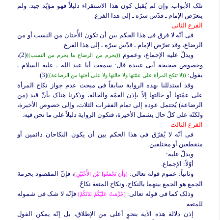
تلک الأبواب. وإن لم یُقبل کون هذا الاستقراء دلیلاً فهو مؤیّد جید. ولم
یتعرّض الإمام ـ قدّس سرّه ـ إلى هذا الفرع.
الفرع الثانی
فی أنّه لا فرق فی هذا الحکم بین أن تکون الأُختان من النسب أو من
الرضاع، وقد تعرّض الإمام ـ قدّس سرّه ـ إلى هذا الفرع.
ویدلّ علیه الإجماع، وعموم
(2)،
((یحرم من الرضاع ما یحرم من النسب))
وخصوص صحیحة أبی عبیدة قال: سمعت أبا عبد الله ـ علیه السلام ـ
یقول:
(3).
((لا تنکح المرأة على عمّتها ولا خالتها ولا على أختها من الرضاعة))
وقد استدللنا بهذه الروایة سابقاً فی مبحث عدم جواز نکاح المرأة
على عمّتها أو خالتها إلاّ بإذن العمّة والخالة، وذکرنا هناک بأنّ قید (من
الرضاعة) یُحتمل عوده إلى تمام الفقرات الثلاث، وإلى خصوص الأخیرة،
ولکنّه على کلّ حال یشمل الأخیرة، فتکون الروایة دلیلاً على ما نحن فیه.
الفرع الثالث
فی أنّه لا یُفرّق فی هذا الحکم بین أن یکون النکاحان دائمین أو
منقطعین أو مختلفین.
ویدلّ علیه:
أوّلاً:
الإجماع.
وثانیاً:
عموم قوله تعالى:
، فإنّ المقصود بحرمة
(وَأَن تَجْمَعُوا بَیْنَ الأُخْتَیْنِ)
الجمع هو الجمع بینهما بالنکاح، ونکاح المتعة نکاحٌ.
وذلک کما فی قوله تعالى:
فإنّه لا شک فی شموله
(حُرِّمَتْ عَلَیْکُمْ بَنَاتُکُمْ)
للمتعة.
إذن دلالة هذه الآیة بنحوٍ أعلى من الإطلاق، بل إنّه یمکن القول