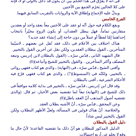
فی أنّه لا یُفرَّق فی هذا الحکم بین أن یکون قد دخل بالأولى أو لا، فإنّه
على کلا الحالین یَحرُم الجمع بین الأختین.
ویدلّ علیه الإجماع وإطلاق الآیة والروایات بالتقریب السابق فیهما.
الفرع الخامس
ویقع الکلام فیه حول أنّه لو عقد على الأختین معاً بعقد واحد أو بعقدین
متقارنین تماماً، فهل یبطل العقدان، أو یکون الزوج مخیّراً بانتخاب
إحداهما إمّا لفظاً أو عملاً من دون حاجة إلى إنشاء عقد جدید؟
هناک اختلاف بین الأعلام فی ذلک، فقد نُقل عن بعضهم ـ لاسیّما
المتأخرین ـ القول ببطلان العقدین، ولکن نقل عن آخرین القول بالتخییر.
قال الشهید الثانی ـ قدّس سرّه ـ: (القول بالبطلان لابن إدریس، وتبعه
المصنّف وأکثر المتأخرین... والقول بالتخییر للشیخ وأتباعه)(6).
وأفتى الشیخ ـ قدّس سرّه ـ فی (النهایة) ـ والذی هو کتاب فقهی روائی
ـ بالتخییر، ولکنّه فی (المبسوط)(7) ـ والذی هو کتاب فقهی فرّع فیه
الأحکام الشرعیة ـ أفتى بالبطلان.
وقد قال ابن إدریس ـ قدّس سرّه ـ بالتخییر فی بدایة کلامه موافقاً فی
ذلک للشیخ فی (النهایة) تبعاً لما تقتضیه بعض الأخبار، ثم قال: (والذی
تقتضیه أصول المذهب أنّ العقد باطل)(8).
وعن المحقق ـ قدّس سرّه ـ أنّ الأشبه بطلان العقد.
والخلاصة:
أنّ هناک قولین فی المسألة، ولعلّ الأظهر البطلان، ولکن
القول بالتخییر لیس شاذاً.
دلیل القول بالبطلان
الدلیل المذکور للبطلان هو أنّ ذلک ما تقتضیه القاعدة؛ لأنّ حال ما
وقع لا یخلو عن أربع احتمالات: