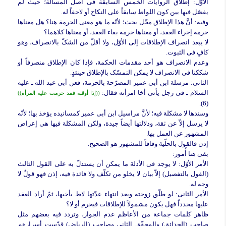
الأوّل: إطلاق الروایات الخمس السابقة فی أصل المسألة؛ حیث لم
یفصّل فیها بین کون اللواط سابقاً على النکاح أو لاحقاً له.
وفیه: أنَّ هذا الإطلاق محّل بحث؛ لأنّه ما هو معنى الحرمة هنا؟ هل معناها
حرمة إجراء العقد، أو معناها حرمة بقاء العقد، أو معناها کلاهما؟
لا یبعد انصراف الإطلاقات إلى الأوّل، ولا أقلّ من الشکّ بالانصراف، وهو
کافٍِ فی الثبوت.
وعدم الانصراف هو أحد مقدمات الحکمة، فإذا کان الإطلاق منصرفاً أو
شککنا فی الانصراف لا یمکن التمسّک بالإطلاق حینئذٍ.
الثانی: مرسلة ابن أبی عمیر المصرّحة بالحرمة، فعن أبی عبد الله ـ علیه
السلام ـ فی رجل یأتی أخا امرأته فقال:
((إذا أوقبه فقد حرمت علیه المرأة))
(6).
وسندها لا مشکلة فیه؛ لأنَّ مراسیل ابن أبی عمیر کمسانیده یؤخذ بها؛ لأنّه
لا یرسل إلاّ عن ثقة، ودلالتها أیضاً جیدة، ولکن المشکلة فیها هی إعراض
المشهور عن العمل بها.
إذن فالقول بالحلّیة وفاقاً للمشهور هو الصحیح.
بقی هنا أُمور:
الأمر الأوّل: لا یوجد فی الأدلة ما یمکن أن یستدلّ به على القول الثالث
(القول بالتفصیل) إلاّ بیان لا یخلو من تکلّف ولا فائدة فیه، إذن فهو قولٌ لا
وجه له.
الأمر الثانی: لو طلّق زوجته وبعد انتهاء عدّتها لاط بأخیها، ثمّ أراد العقد
علیها مجدداً فهل یکون مشمولاً للإطلاقات فیحرم أو لا؟
ظاهر کلمات جماعة من الأعاظم عدم الجواز، وتردد فیه بعضهم مثل
صاحب (الحدائق) والمحقّق الثانی وصاحب (الریاض) قدّست أسرارهم