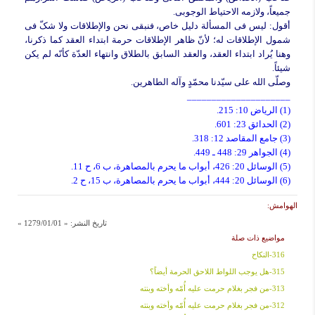
جمیعاً، ولازمه الاحتیاط الوجوبی.
أقول: لیس فی المسألة دلیل خاص، فنبقى نحن والإطلاقات ولا شکّ فی
شمول الإطلاقات له؛ لأنّ ظاهر الإطلاقات حرمة ابتداء العقد کما ذکرنا،
وهنا یُراد ابتداء العقد، والعقد السابق بالطلاق وانتهاء العدّة کأنّه لم یکن
شیئاً.
وصلّى الله على سیّدنا محمّدٍ وآله الطاهرین.
_____________________
(1) الریاض 10: 215.
(2) الحدائق 23: 601.
(3) جامع المقاصد 12: 318.
(4) الجواهر 29: 448 ـ 449.
(5) الوسائل 20: 426، أبواب ما یحرم بالمصاهرة، ب 6، ح 11.
(6) الوسائل 20: 444، أبواب ما یحرم بالمصاهرة، ب 15، ح 2.
الهوامش:
تاريخ النشر:
« 1279/01/01 »
مواضيع ذات صلة
316-النکاح
315-هل یوجب اللواط اللاحق الحرمة أیضاً؟
313-من فجر بغلام حرمت علیه أُمّه وأخته وبنته
312-من فجر بغلام حرمت علیه أُمّه وأخته وبنته