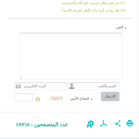
311-من فجر بغلام حرمت علیه أُمّه وأخته وبنته
310-هل یوجب الزنا بذات البعل الحرمة الأبدیة؟
النص
*
الارسال
المفتاح الأمني
*
عدد المتصفحين : 10956