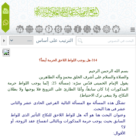
الترتيب على أساس
314-هل یوجب اللواط اللاحق الحرمة أیضاً؟
بسم الله الرحمن الرحیم
والصلاة والسلام على أشرف الخلق محمدٍ وآله الطاهرین.
یقول الإمام الخمینی قدّس سرّه: (مسألة 25: إنّما یوجب اللواط حرمة
المذکورات إذا کان سابقاً، وأمّا الطارئ على التزویج فلا یوجبها ولا بطلان
النکاح، ولا ینبغی ترک الاحتیاط).
تشکّل هذه المسألة مع المسألة التالیة الفرعین الحادی عشر والثانی
عشر فی هذا البحث.
وعنوان البحث هنا هو أنّه هل للواط اللاحق للنکاح التأثیر الذی للواط
السابق بحیث یوجب حرمة المذکورات وبالتالی انفساخ عقد الزوجة، أو
لا؟
الأقوال: