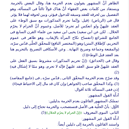
الظاهر أنَّ المشهور یقولون بعدم الحرمة هنا، وقال البعض بالحرمة.
ویستفاد من کلمات بعض الفقهاء أنَّ هناک قولاً ثالثاً فی المسألة، وهو
التفصیل بین لحرقه للعقد وسبقه للدخول فیؤثر، وبین لحوقه لهما فلا یؤثر.
قال فی (الریاض): (قیل: وإنّما تحرم المذکورات مع سبق الوطء على
العقد علیهنَّ ولو انعکس لم تحرم؛ للأصل، وعموم أنَّ الحرام لا یحرّم
الحلال... لکن عن ابن سعید) یحیى ابن سعید من علماء القرن السابع فی
الجامع للشرائع (انفساخ نکاح المرأة بالإیقاب، وهو ظاهر فی عموم
التحریم، کإطلاق المتن) وهو (المختصر النافع) للمحقّق الحلّی قدّس سرّه،
(والمقنعة وجماعة وصریح النهایة... وعن الأسکافی التصریح بالتحریم هنا
بعد العقد قبل الوطء)(1).
وقال فی (الحدائق): (إنّ تحریم المذکورات مشروط بسبق الفعل على
العقد علیهنَّ فلو سبق العقد علیهنَّ فإنّه لا تحرم، وهو ممّا لا إشکال فیه)
(2).
وقد صرّح بعدم الحرمة المحقّق الثانی ـ قدّس سرّه ـ فی (جامع المقاصد)
(3)، وکذا المحقّق صاحب (الجواهر) وإن کان قد مال إلى الاحتیاط فیه(4).
إذن ففی المسألة ثلاثة أقوال:
أدلّة القول المشهور:
تمسّک المشهور القائلون بعدم الحرمة بدلیلین:
الأوّل: بأنّ الحلّیة هی الأصل فتستصحب، والحرمة تحتاج إلى دلیل.
الثانی: النبوی المعروف:
(5).
((إنّ الحرام لا یحرّم الحلال))
أدلّة القول غیر المشهور:
واستند القائلون بالحرمة إلى دلیلین أیضاً: